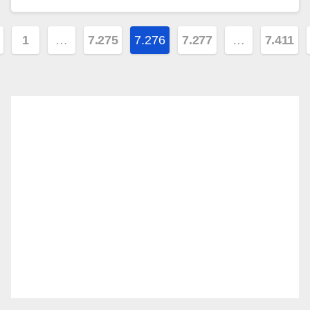
ginazione
1
…
7.275
7.276
7.277
…
7.411
gli
icoli