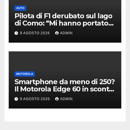
AUTO
Pilota di F1 derubato sul lago
di Como: “Mi hanno portato
via tutto”
9 AGOSTO 2026
ADMIN
MOTOROLA
Smartphone da meno di 250?
Il Motorola Edge 60 in sconto
su Amazon è il modello
9 AGOSTO 2026
ADMIN
giusto