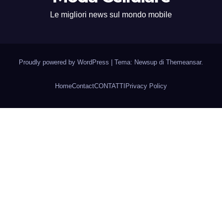
Le migliori news sul mondo mobile
Proudly powered by WordPress
|
Tema: Newsup di
Themeansar
.
Home
Contact
CONTATTI
Privacy Policy