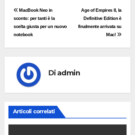
Navigazione
MacBook Neo in
Age of Empires II, la
sconto: per tanti è la
Definitive Edition è
articoli
scelta giusta per un nuovo
finalmente arrivata su
notebook
Mac!
Di
admin
Articoli correlati