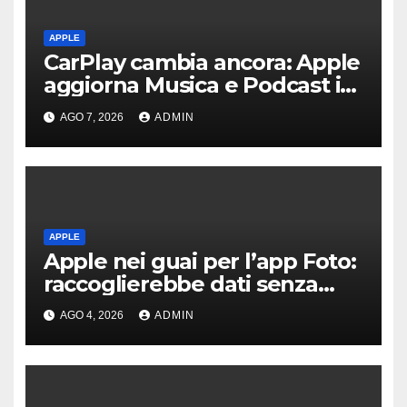
APPLE
CarPlay cambia ancora: Apple
aggiorna Musica e Podcast in
auto
AGO 7, 2026
ADMIN
APPLE
Apple nei guai per l’app Foto:
raccoglierebbe dati senza
consenso
AGO 4, 2026
ADMIN