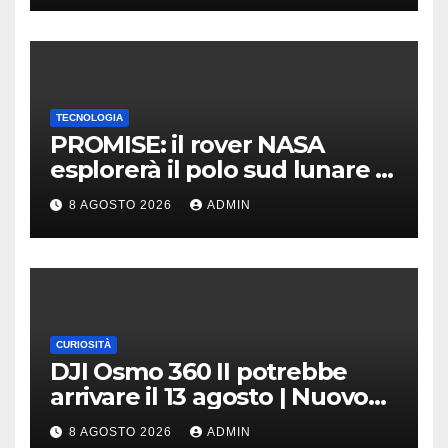
TECNOLOGIA
PROMISE: il rover NASA
esplorerà il polo sud lunare |
Cosa sappiamo
8 AGOSTO 2026
ADMIN
CURIOSITÀ
DJI Osmo 360 II potrebbe
arrivare il 13 agosto | Nuovo
teaser
8 AGOSTO 2026
ADMIN