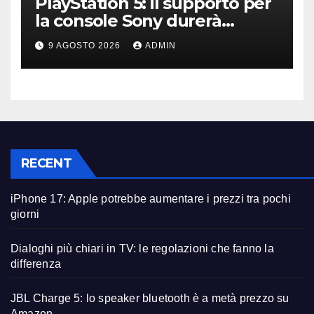
PlayStation 5: il supporto per
la console Sony durerà
ancora diversi anni?
9 AGOSTO 2026
ADMIN
RECENT
iPhone 17: Apple potrebbe aumentare i prezzi tra pochi
giorni
Dialoghi più chiari in TV: le regolazioni che fanno la
differenza
JBL Charge 5: lo speaker bluetooth è a metà prezzo su
Amazon