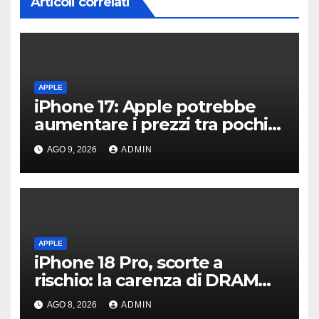
Articoli correlati
APPLE
iPhone 17: Apple potrebbe
aumentare i prezzi tra pochi
giorni
AGO 9, 2026
ADMIN
APPLE
iPhone 18 Pro, scorte a
rischio: la carenza di DRAM
potrebbe far slittare le
AGO 8, 2026
ADMIN
consegne