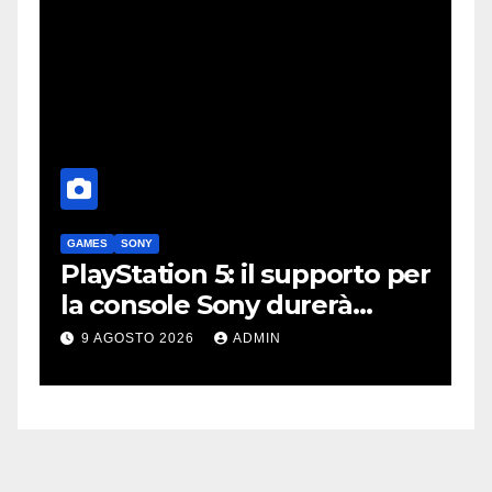
MES
SONY
ALTA DEFINIZIONE
ayStation 5: il supporto per
Recensio
 console Sony durerà
II: ottim
cora diversi anni?
Mini LE
 AGOSTO 2026
ADMIN
9 AGOSTO 