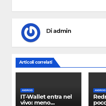
articoli
Di
admin
Articoli correlati
ANDROID
ANDROID
IT-Wallet entra nel
Redm
vivo: meno
poco