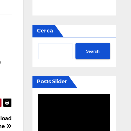
Cerca
Search
a
Posts Slider
nload
che