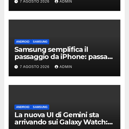
7 AGOSTO 2026
ADMIN
ANDROID
SAMSUNG
Samsung semplifica il
passaggio da iPhone: passa
WhatsApp e c’è l’assistenza
7 AGOSTO 2026
ADMIN
ANDROID
SAMSUNG
La nuova UI di Gemini sta
arrivando sui Galaxy Watch: