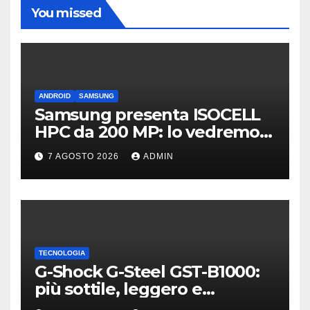
You missed
ANDROID
SAMSUNG
Samsung presenta ISOCELL
HPC da 200 MP: lo vedremo
sui Galaxy S27?
7 AGOSTO 2026
ADMIN
TECNOLOGIA
G-Shock G-Steel GST-B1000:
più sottile, leggero e
connesso