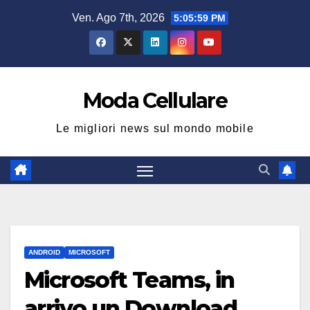
Salta
Ven. Ago 7th, 2026
5:06:00 PM
al
contenuto
Moda Cellulare
Le migliori news sul mondo mobile
ANDROID
MICROSOFT
Microsoft Teams, in
arrivo un Download