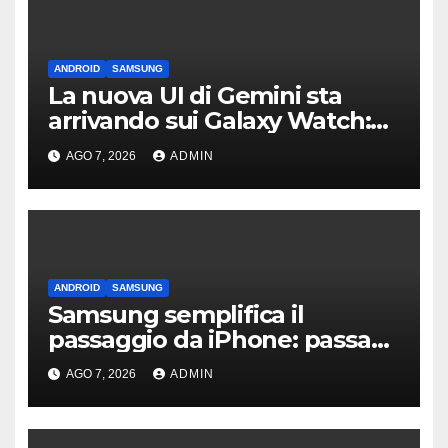
ANDROID
SAMSUNG
La nuova UI di Gemini sta
arrivando sui Galaxy Watch:
primi avvistamenti
AGO 7, 2026
ADMIN
ANDROID
SAMSUNG
Samsung semplifica il
passaggio da iPhone: passa
WhatsApp e c’è l’assistenza
AGO 7, 2026
ADMIN