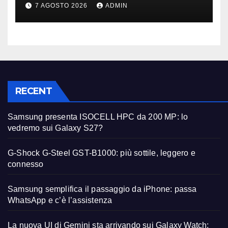
primi avvistamenti
7 AGOSTO 2026
ADMIN
RECENT
Samsung presenta ISOCELL HPC da 200 MP: lo
vedremo sui Galaxy S27?
G-Shock G-Steel GST-B1000: più sottile, leggero e
connesso
Samsung semplifica il passaggio da iPhone: passa
WhatsApp e c’è l’assistenza
La nuova UI di Gemini sta arrivando sui Galaxy Watch: