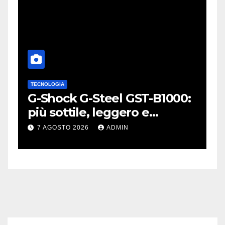
TECNOLOGIA
A
L
G-Shock G-Steel GST-B1000:
S
o
più sottile, leggero e
p
connesso
W
7 AGOSTO 2026
ADMIN