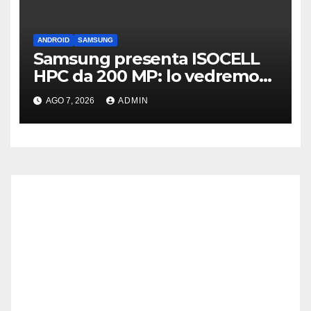
ANDROID
SAMSUNG
Samsung presenta ISOCELL
HPC da 200 MP: lo vedremo
sui Galaxy S27?
AGO 7, 2026
ADMIN