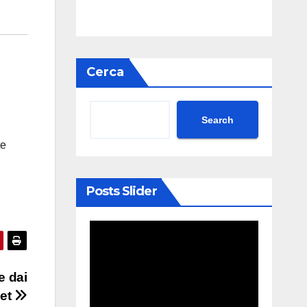
Cerca
Search
te
Posts Slider
e dai
Net