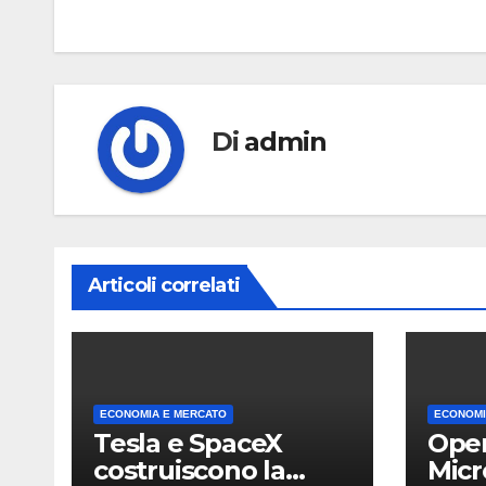
articoli
Di
admin
Articoli correlati
ECONOMIA E MERCATO
ECONOMI
Tesla e SpaceX
Open
costruiscono la
Micr