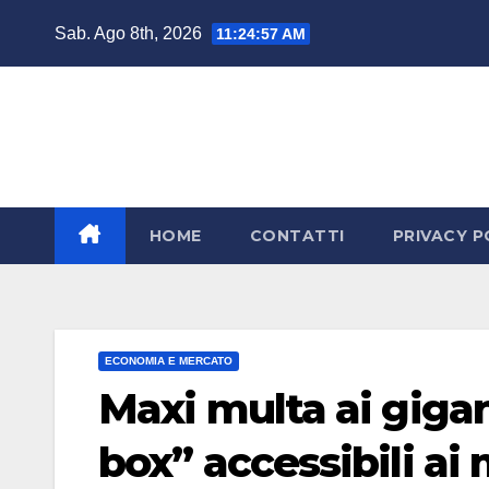
Salta
Sab. Ago 8th, 2026
11:24:58 AM
al
contenuto
HOME
CONTATTI
PRIVACY P
ECONOMIA E MERCATO
Maxi multa ai gigant
box” accessibili ai 