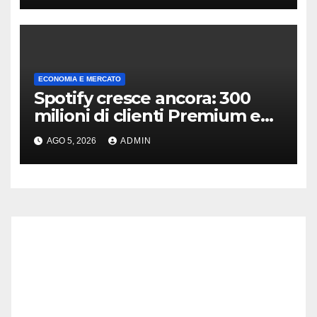
ECONOMIA E MERCATO
Spotify cresce ancora: 300
milioni di clienti Premium e
ricavi in aumento
AGO 5, 2026
ADMIN