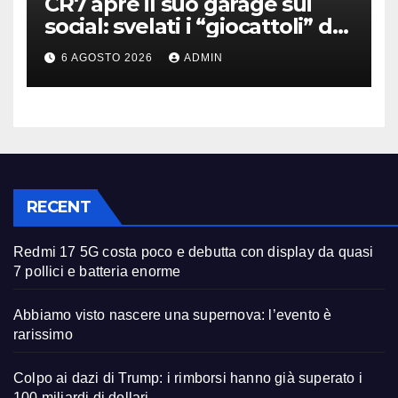
CR7 apre il suo garage sui
social: svelati i “giocattoli” da
oltre 40 milioni
6 AGOSTO 2026
ADMIN
RECENT
Redmi 17 5G costa poco e debutta con display da quasi
7 pollici e batteria enorme
Abbiamo visto nascere una supernova: l’evento è
rarissimo
Colpo ai dazi di Trump: i rimborsi hanno già superato i
100 miliardi di dollari