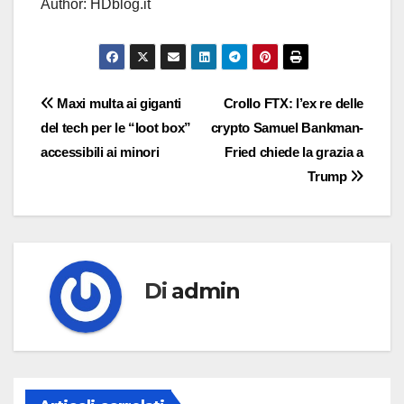
Author: HDblog.it
Navigazione
Maxi multa ai giganti
Crollo FTX: l’ex re delle
del tech per le “loot box”
crypto Samuel Bankman-
articoli
accessibili ai minori
Fried chiede la grazia a
Trump
Di
admin