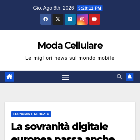
Salta
Gio. Ago 6th, 2026
3:28:12 PM
al
contenuto
Moda Cellulare
Le migliori news sul mondo mobile
ECONOMIA E MERCATO
La sovranità digitale
europea passa anche