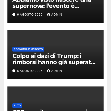
supernova: l’evento è
rarissimo
6 AGOSTO 2026
ADMIN
ECONOMIA E MERCATO
Colpo ai dazi di Trump: i
rimborsi hanno già superato i
100 miliardi di dollari
6 AGOSTO 2026
ADMIN
AUTO