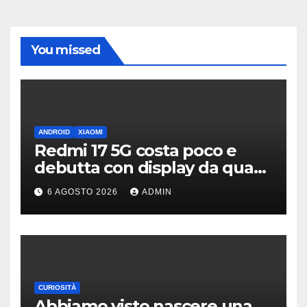
You missed
ANDROID
XIAOMI
Redmi 17 5G costa poco e
debutta con display da quasi
7 pollici e batteria enorme
6 AGOSTO 2026
ADMIN
CURIOSITÀ
Abbiamo visto nascere una