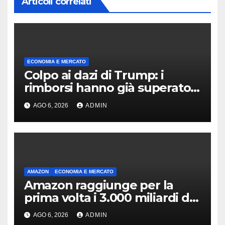
Articoli correlati
ECONOMIA E MERCATO
Colpo ai dazi di Trump: i
rimborsi hanno già superato i
100 miliardi di dollari
AGO 6, 2026
ADMIN
AMAZON
ECONOMIA E MERCATO
Amazon raggiunge per la
prima volta i 3.000 miliardi di
capitalizzazione
AGO 6, 2026
ADMIN