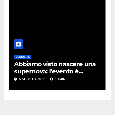
CURIOSITÀ
E
Abbiamo visto nascere una
C
supernova: l’evento è
r
rarissimo
i
6 AGOSTO 2026
ADMIN