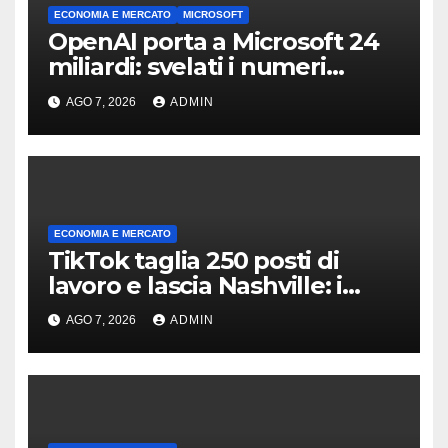
ECONOMIA E MERCATO
MICROSOFT
OpenAI porta a Microsoft 24
miliardi: svelati i numeri
dellaccordo
AGO 7, 2026
ADMIN
ECONOMIA E MERCATO
TikTok taglia 250 posti di
lavoro e lascia Nashville: i
motivi della scelta
AGO 7, 2026
ADMIN