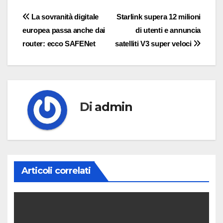
Navigazione
La sovranità digitale
Starlink supera 12 milioni
europea passa anche dai
di utenti e annuncia
articoli
router: ecco SAFENet
satelliti V3 super veloci
Di
admin
Articoli correlati