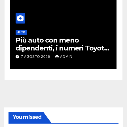
AUTO
T
Più auto con meno
O
dipendenti, i numeri Toyota
p
che “scuotono” Volkswagen
o
7 AGOSTO 2026
ADMIN
You missed