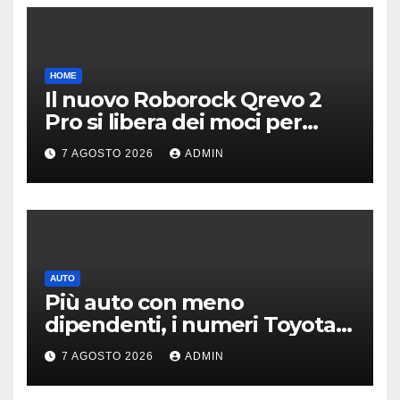
HOME
Il nuovo Roborock Qrevo 2
Pro si libera dei moci per
pulire i tappeti | PREZZO
7 AGOSTO 2026
ADMIN
AUTO
Più auto con meno
dipendenti, i numeri Toyota
che “scuotono” Volkswagen
7 AGOSTO 2026
ADMIN