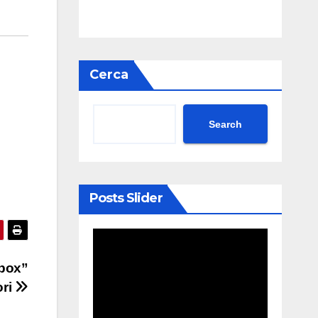
Cerca
Search
Posts Slider
 box”
ori