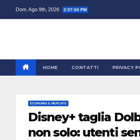
Salta
Dom. Ago 9th, 2026
2:07:05 PM
al
contenuto
HOME
CONTATTI
PRIVACY P
ECONOMIA E MERCATO
Disney+ taglia Dolby
non solo: utenti s