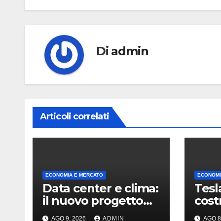
Di
admin
Articoli correlati
ECONOMIA E MERCATO
ECONOMI
Data center e clima:
Tesl
il nuovo progetto
cost
Amazon riapre il
fabb
AGO 9, 2026
ADMIN
AGO 8