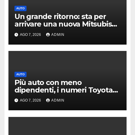
AUTO
Un grande ritorno: sta per
arrivare una nuova Mitsubishi
Pajero
AGO 7, 2026
ADMIN
AUTO
Più auto con meno
dipendenti, i numeri Toyota
che “scuotono” Volkswagen
AGO 7, 2026
ADMIN