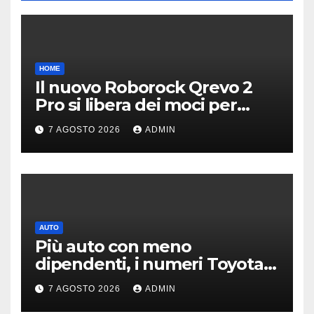
HOME
Il nuovo Roborock Qrevo 2
Pro si libera dei moci per
pulire i tappeti | PREZZO
7 AGOSTO 2026
ADMIN
AUTO
Più auto con meno
dipendenti, i numeri Toyota
che “scuotono” Volkswagen
7 AGOSTO 2026
ADMIN