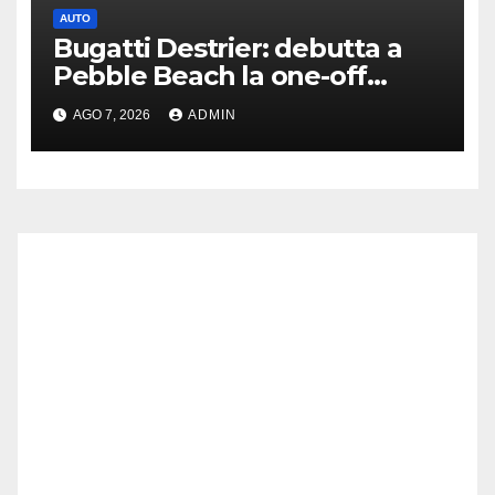
AUTO
Bugatti Destrier: debutta a
Pebble Beach la one-off
derivata dalla Bolide
AGO 7, 2026
ADMIN