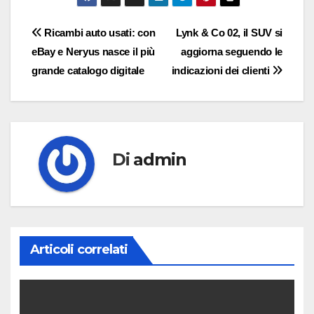
Navigazione
Ricambi auto usati: con
Lynk & Co 02, il SUV si
eBay e Neryus nasce il più
aggiorna seguendo le
articoli
grande catalogo digitale
indicazioni dei clienti
Di
admin
Articoli correlati