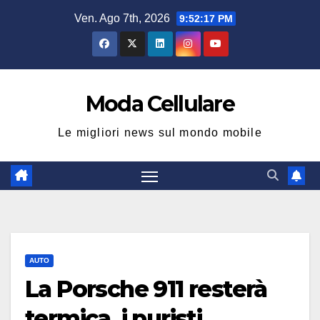
Salta
Ven. Ago 7th, 2026
9:52:18 PM
al
contenuto
Moda Cellulare
Le migliori news sul mondo mobile
AUTO
La Porsche 911 resterà
termica, i puristi