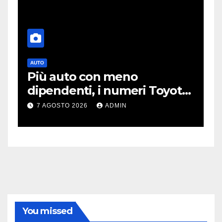
AUTO
T
Più auto con meno
O
dipendenti, i numeri Toyota
p
che “scuotono” Volkswagen
o
7 AGOSTO 2026
ADMIN
You missed