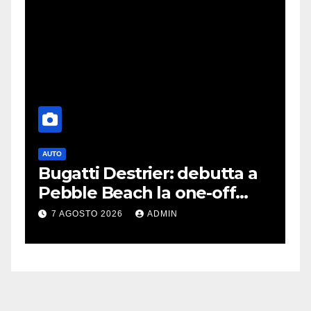
AUTO
G
Bugatti Destrier: debutta a
S
Pebble Beach la one-off
P
derivata dalla Bolide
d
7 AGOSTO 2026
ADMIN
c