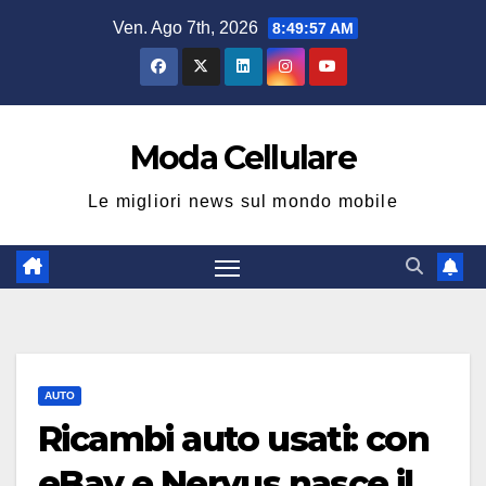
Salta
Ven. Ago 7th, 2026
8:49:58 AM
al
contenuto
Moda Cellulare
Le migliori news sul mondo mobile
AUTO
Ricambi auto usati: con
eBay e Neryus nasce il