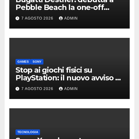
Pebble Beach la one-off
derivata dalla Bolide
7 AGOSTO 2026
ADMIN
GAMES
SONY
Stop ai giochi fisici su
PlayStation: il nuovo avviso di
Sony è l’ennesima conferma
7 AGOSTO 2026
ADMIN
TECNOLOGIA