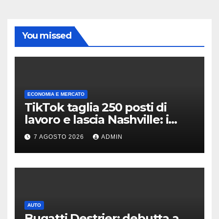
You missed
ECONOMIA E MERCATO
TikTok taglia 250 posti di
lavoro e lascia Nashville: i
motivi della scelta
7 AGOSTO 2026
ADMIN
AUTO
Bugatti Destrier: debutta a