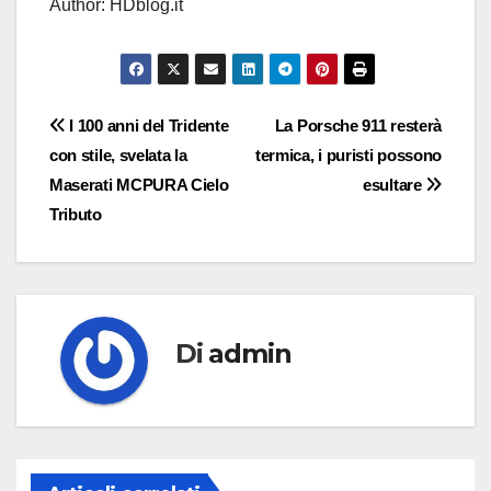
Author: HDblog.it
Navigazione
I 100 anni del Tridente
La Porsche 911 resterà
con stile, svelata la
termica, i puristi possono
articoli
Maserati MCPURA Cielo
esultare
Tributo
Di
admin