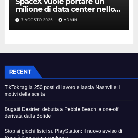
SpaceX vuole portare un
milione di data center nello
spazio: Nvidia sarà il cervello
7 AGOSTO 2026
ADMIN
RECENT
TikTok taglia 250 posti di lavoro e lascia Nashville: i
motivi della scelta
Bugatti Destrier: debutta a Pebble Beach la one-off
derivata dalla Bolide
Stop ai giochi fisici su PlayStation: il nuovo avviso di
Sony è l’ennesima conferma