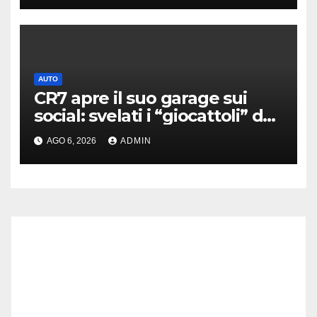
AUTO
CR7 apre il suo garage sui
social: svelati i “giocattoli” da
oltre 40 milioni
AGO 6, 2026
ADMIN