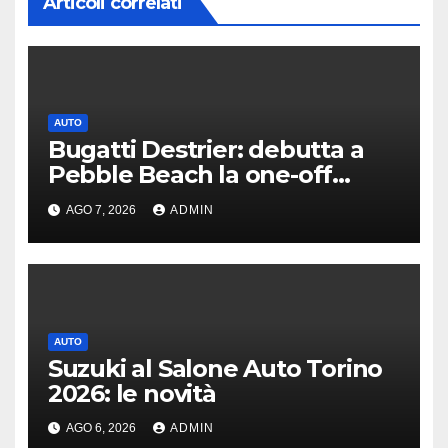
Articoli correlati
AUTO
Bugatti Destrier: debutta a
Pebble Beach la one-off
derivata dalla Bolide
AGO 7, 2026
ADMIN
AUTO
Suzuki al Salone Auto Torino
2026: le novità
AGO 6, 2026
ADMIN