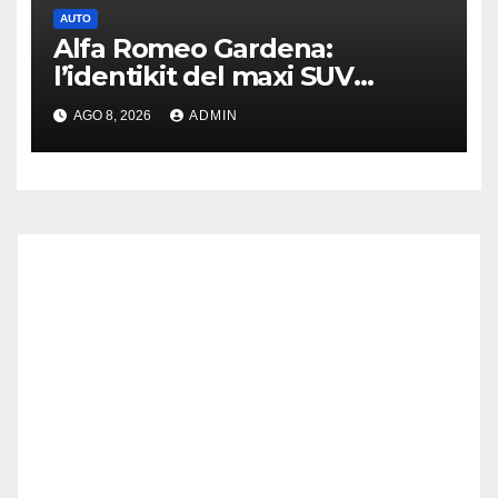
AUTO
Alfa Romeo Gardena:
l’identikit del maxi SUV
immaginato per Usa e Cina
AGO 8, 2026
ADMIN