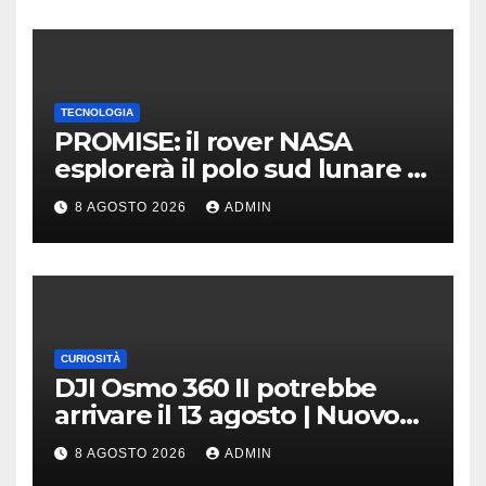
TECNOLOGIA
PROMISE: il rover NASA
esplorerà il polo sud lunare |
Cosa sappiamo
8 AGOSTO 2026
ADMIN
CURIOSITÀ
DJI Osmo 360 II potrebbe
arrivare il 13 agosto | Nuovo
teaser
8 AGOSTO 2026
ADMIN