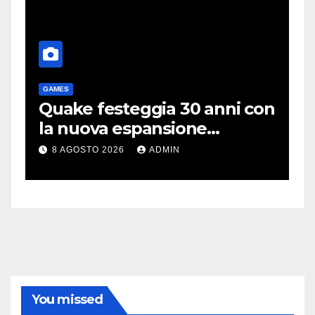
GAMES
T
me
Quake festeggia 30 anni con
P
la nuova espansione
e
gratuita Dawn of The
C
8 AGOSTO 2026
ADMIN
Machine
You missed