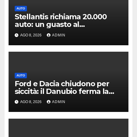
AUTO
Stellantis richiama 20.000
auto: un guasto al
servosterzo potrebbe
AGO 8, 2026
ADMIN
provocare un incendio
AUTO
Ford e Dacia chiudono per
siccità: il Danubio ferma la
produzione auto
AGO 8, 2026
ADMIN