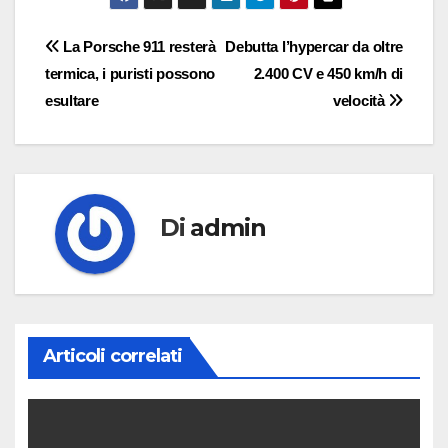
Navigazione
La Porsche 911 resterà
Debutta l’hypercar da oltre
termica, i puristi possono
2.400 CV e 450 km/h di
articoli
esultare
velocità
Di
admin
Articoli correlati