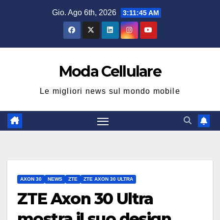
Salta
Gio. Ago 6th, 2026
3:11:45 AM
al
contenuto
Moda Cellulare
Le migliori news sul mondo mobile
AXON 30
NEWS
ZTE
ZTE AXON 30 ULTRA
ZTE Axon 30 Ultra
mostra il suo design