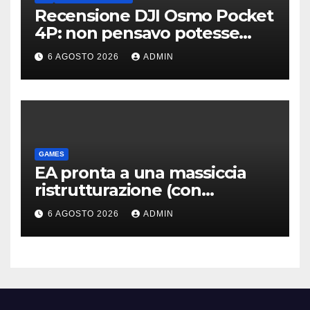
Recensione DJI Osmo Pocket
4P: non pensavo potesse
piacermi così tanto
6 AGOSTO 2026
ADMIN
GAMES
EA pronta a una massiccia
ristrutturazione (con
licenziamenti) dopo l’addio
6 AGOSTO 2026
ADMIN
alla Borsa?