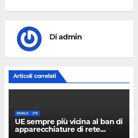
Di
admin
Articoli correlati
MOBILE
ZTE
UE sempre più vicina al ban di
apparecchiature di rete
Huawei e ZTE