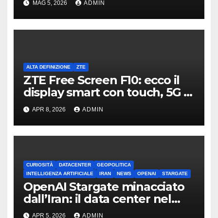
MAG 5, 2026
ADMIN
ALTA DEFINIZIONE
ZTE
ZTE Free Screen F10: ecco il
display smart con touch, 5G e
ruote
APR 8, 2026
ADMIN
CURIOSITÀ
DATACENTER
GEOPOLITICA
INTELLIGENZA ARTIFICIALE
IRAN
NEWS
OPENAI
STARGATE
OpenAI Stargate minacciato
dall’Iran: il data center nel
mirino
APR 5, 2026
ADMIN