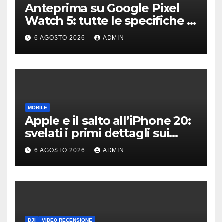
Anteprima su Google Pixel
Watch 5: tutte le specifiche e
i prezzi trapelati
6 AGOSTO 2026
ADMIN
MOBILE
Apple e il salto all’iPhone 20:
svelati i primi dettagli sui
display dei futuri top di
6 AGOSTO 2026
ADMIN
gamma
DJI
VIDEO RECENSIONE