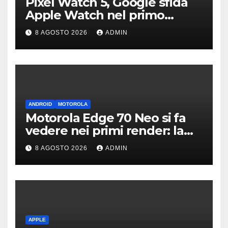
Pixel Watch 5, Google sfida
Apple Watch nel primo
teaser: “sembra un orologio”
8 AGOSTO 2026
ADMIN
ANDROID
MOTOROLA
Motorola Edge 70 Neo si fa
vedere nei primi render: la
fotocamera è da 200 MP
8 AGOSTO 2026
ADMIN
APPLE