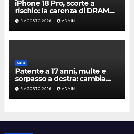
iPhone 18 Pro, scorte a
rischio: la carenza di DRAM
potrebbe far slittare le
8 AGOSTO 2026
ADMIN
consegne
AUTO
Patente a 17 anni, multe e
sorpasso a destra: cambia
tutto, nuove regole allo
8 AGOSTO 2026
ADMIN
studio