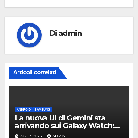
Di
admin
Articoli correlati
ANDROID
SAMSUNG
La nuova UI di Gemini sta
arrivando sui Galaxy Watch:
primi avvistamenti
AGO 7, 2026
ADMIN