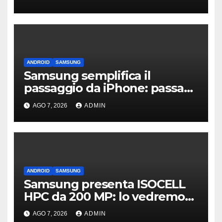
ANDROID
SAMSUNG
Samsung semplifica il
passaggio da iPhone: passa
WhatsApp e c’è l’assistenza
AGO 7, 2026
ADMIN
ANDROID
SAMSUNG
Samsung presenta ISOCELL
HPC da 200 MP: lo vedremo
sui Galaxy S27?
AGO 7, 2026
ADMIN