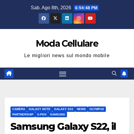
Salta
Sab. Ago 8th, 2026
6:54:49 PM
al
contenuto
Moda Cellulare
Le migliori news sul mondo mobile
CAMERA
GALAXY NOTE
GALAXY S22
NEWS
OLYMPUS
PARTNERSHIP
S-PEN
SAMSUNG
Samsung Galaxy S22, il