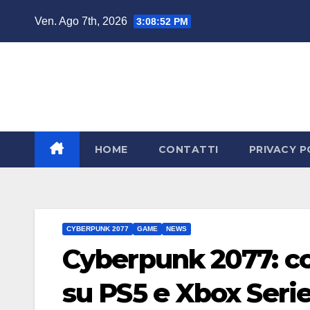
Salta
Ven. Ago 7th, 2026
3:08:54 PM
al
contenuto
HOME
CONTATTI
PRIVACY P
CYBERPUNK 2077
GAME
NEWS
Cyberpunk 2077: co
su PS5 e Xbox Serie