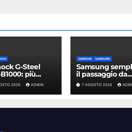
OGIA
ANDROID
SAMSUNG
ock G-Steel
Samsung sempli
B1000: più
il passaggio da
ile, leggero e
iPhone: passa
OSTO 2026
ADMIN
7 AGOSTO 2026
ADM
nesso
WhatsApp e c’è
l’assistenza