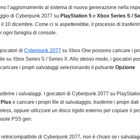
ono l’aggiornamento al sistema di nuova generazione nella rispe
vataggio di Cyberpunk 2077 su
PlayStation 5
e
Xbox Series S / Se
à il 10 dicembre. Come ci si aspetterebbe, il processo di trasferi
r ogni famiglia di console.
ANDROID
SAMSUNG
TECNOLOGIA
Samsung
G-Shoc
iocatori di
Cyberpunk 2077
su Xbox One possono caricare i pro
presenta
Steel 
ile su Xbox Series S / Series X. Allo stesso modo, i giocatori p
caricare i propri salvataggi selezionando il pulsante
Opzione
ISOCELL HPC
B1000:
7 AGOSTO 2026
ADMIN
7 AGOSTO 2
da 200 MP: lo
sottile,
vedremo sui
legger
rasferire i salvataggi. I giocatori di Cyberpunk 2077 su PlayStatio
 Plus
e caricare i propri file di salvataggio, trasferire i propri dati
Galaxy S27?
conne
ess, oppure utilizzare un disco rigido esterno per copiare il pr
onsole PS5 gen.
retrocompatibile di Cyberpunk 2077, non è chiaro se i salvatag