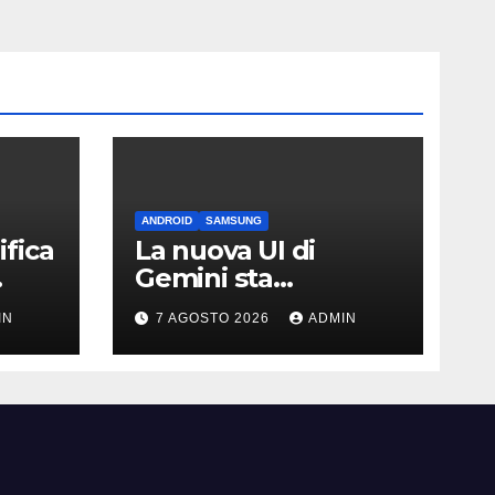
ANDROID
SAMSUNG
fica
La nuova UI di
Gemini sta
arrivando sui Galaxy
IN
7 AGOSTO 2026
ADMIN
Watch: primi
avvistamenti