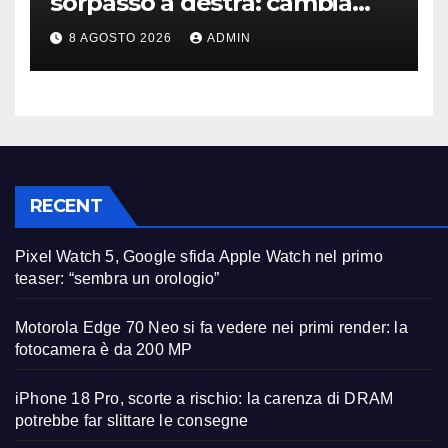
sorpasso a destra: cambia
tutto, nuove regole allo
8 AGOSTO 2026
ADMIN
studio
RECENT
Pixel Watch 5, Google sfida Apple Watch nel primo
teaser: “sembra un orologio”
Motorola Edge 70 Neo si fa vedere nei primi render: la
fotocamera è da 200 MP
iPhone 18 Pro, scorte a rischio: la carenza di DRAM
potrebbe far slittare le consegne