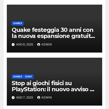
GAMES
Quake festeggia 30 anni con
la nuova espansione gratuita
Dawn of The Machine
AGO 8, 2026
ADMIN
GAMES
SONY
Stop ai giochi fisici su
PlayStation: il nuovo avviso di
Sony è l’ennesima conferma
AGO 7, 2026
ADMIN