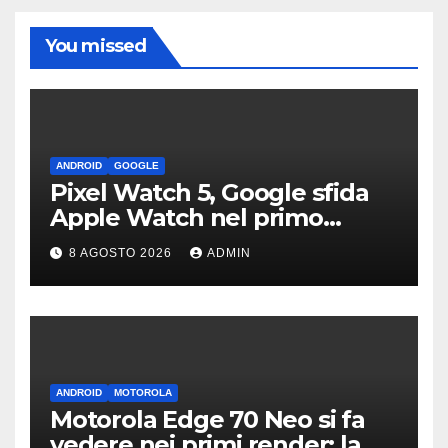
You missed
ANDROID
GOOGLE
Pixel Watch 5, Google sfida
Apple Watch nel primo
teaser: “sembra un orologio”
8 AGOSTO 2026
ADMIN
ANDROID
MOTOROLA
Motorola Edge 70 Neo si fa
vedere nei primi render: la