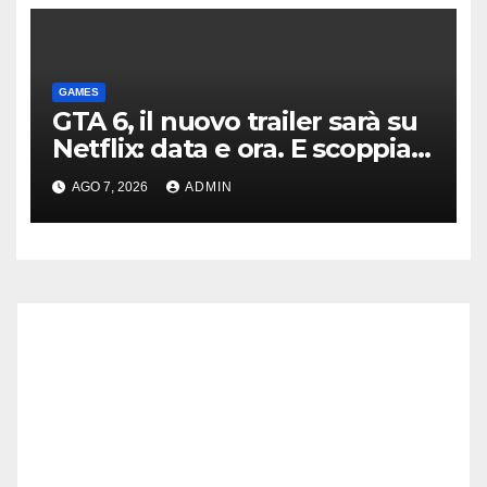
GAMES
GTA 6, il nuovo trailer sarà su
Netflix: data e ora. E scoppia
la polemica
AGO 7, 2026
ADMIN