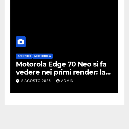
ANDROID
MOTOROLA
A
Motorola Edge 70 Neo si fa
i
vedere nei primi render: la
r
fotocamera è da 200 MP
p
8 AGOSTO 2026
ADMIN
c