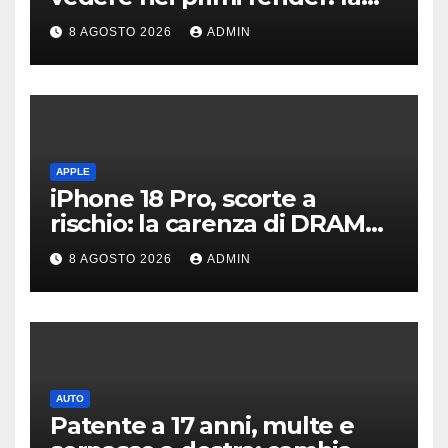
fotocamera è da 200 MP
8 AGOSTO 2026
ADMIN
APPLE
iPhone 18 Pro, scorte a
rischio: la carenza di DRAM
potrebbe far slittare le
8 AGOSTO 2026
ADMIN
consegne
AUTO
Patente a 17 anni, multe e