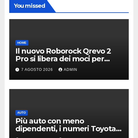
You missed
HOME
Il nuovo Roborock Qrevo 2
Pro si libera dei moci per
pulire i tappeti | PREZZO
7 AGOSTO 2026
ADMIN
AUTO
Più auto con meno
dipendenti, i numeri Toyota
che “scuotono” Volkswagen