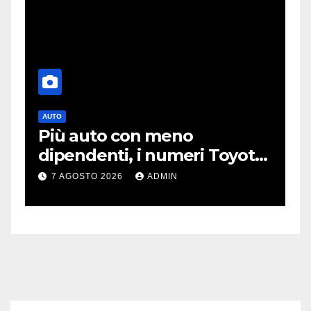
AUTO
T
Più auto con meno
O
dipendenti, i numeri Toyota
p
che “scuotono” Volkswagen
o
7 AGOSTO 2026
ADMIN