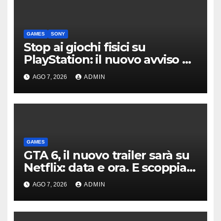
GAMES
SONY
Stop ai giochi fisici su
PlayStation: il nuovo avviso di
Sony è l’ennesima conferma
AGO 7, 2026
ADMIN
GAMES
GTA 6, il nuovo trailer sarà su
Netflix: data e ora. E scoppia
la polemica
AGO 7, 2026
ADMIN