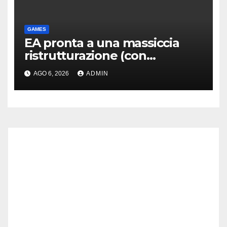
GAMES
EA pronta a una massiccia
ristrutturazione (con
licenziamenti) dopo l’addio
AGO 6, 2026
ADMIN
alla Borsa?