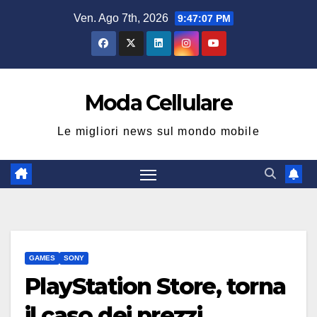
Salta
Ven. Ago 7th, 2026
9:47:08 PM
al
contenuto
Moda Cellulare
Le migliori news sul mondo mobile
GAMES
SONY
PlayStation Store, torna
il caso dei prezzi