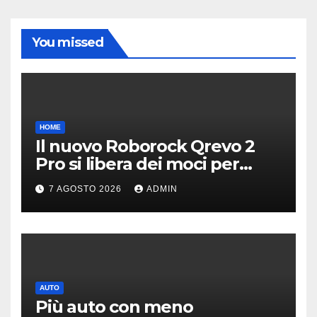
You missed
HOME
Il nuovo Roborock Qrevo 2
Pro si libera dei moci per
pulire i tappeti | PREZZO
7 AGOSTO 2026
ADMIN
AUTO
Più auto con meno