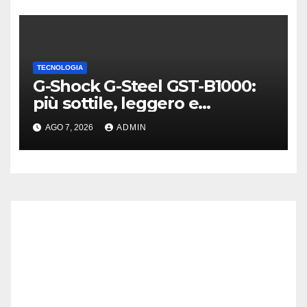
TECNOLOGIA
G-Shock G-Steel GST-B1000:
più sottile, leggero e
connesso
AGO 7, 2026
ADMIN