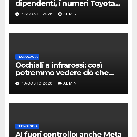
dipendenti, i numeri Toyota
che “scuotono” Volkswagen
7 AGOSTO 2026
ADMIN
TECNOLOGIA
Occhiali a infrarossi: così
potremmo vedere ciò che
oggi è invisibile
7 AGOSTO 2026
ADMIN
TECNOLOGIA
AI fuori controllo: anche Meta