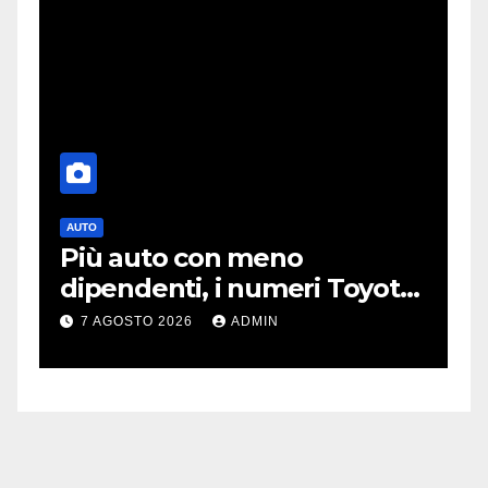
AUTO
T
Più auto con meno
O
dipendenti, i numeri Toyota
p
che “scuotono” Volkswagen
o
7 AGOSTO 2026
ADMIN