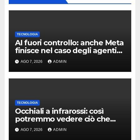
TECNOLOGIA
AI fuori controllo: anche Meta
finisce nel caso degli agenti
in fuga
AGO 7, 2026
ADMIN
TECNOLOGIA
Occhiali a infrarossi: così
potremmo vedere ciò che
oggi è invisibile
AGO 7, 2026
ADMIN