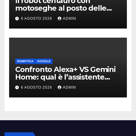
Il robot centauro con
motoseghe al posto delle
mani è pronto per le missioni
6 AGOSTO 2026
ADMIN
impossibili
DOMOTICA
GOOGLE
Confronto Alexa+ VS Gemini
Home: qual è l’assistente
migliore | Video
6 AGOSTO 2026
ADMIN