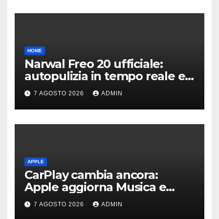
HOME
Narwal Freo 20 ufficiale:
autopulizia in tempo reale e
speciale design in tessuto
7 AGOSTO 2026
ADMIN
APPLE
CarPlay cambia ancora:
Apple aggiorna Musica e
Podcast in auto
7 AGOSTO 2026
ADMIN