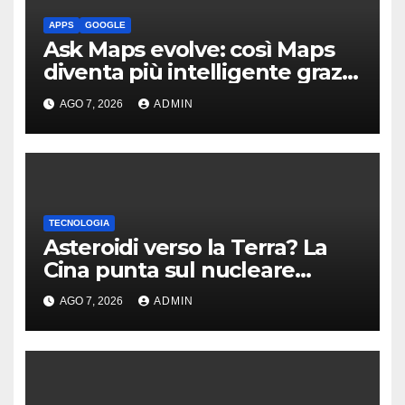
APPS
GOOGLE
Ask Maps evolve: così Maps
diventa più intelligente grazie
a Gemini
AGO 7, 2026
ADMIN
TECNOLOGIA
Asteroidi verso la Terra? La
Cina punta sul nucleare
sotterraneo, alla
AGO 7, 2026
ADMIN
Armageddon!