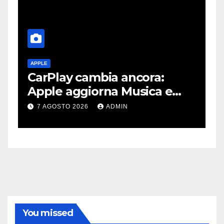
APPLE
A
CarPlay cambia ancora:
A
e
Apple aggiorna Musica e
d
Podcast in auto
g
7 AGOSTO 2026
ADMIN
You missed