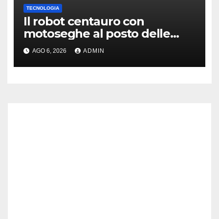
TECNOLOGIA
Il robot centauro con
motoseghe al posto delle
mani è pronto per le missioni
AGO 6, 2026
ADMIN
impossibili