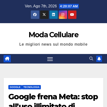
Salta
Ven. Ago 7th, 2026
4:20:08 AM
al
contenuto
Moda Cellulare
Le migliori news sul mondo mobile
GOOGLE
TECNOLOGIA
Google frena Meta: stop
all’uso illimitato di