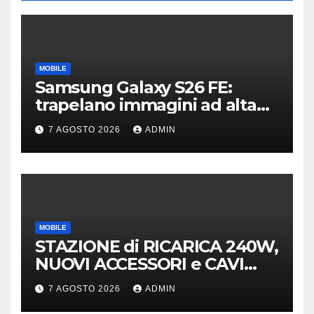
MOBILE
Samsung Galaxy S26 FE:
trapelano immagini ad alta
risoluzione e dettagli sul
7 AGOSTO 2026
ADMIN
design
MOBILE
STAZIONE di RICARICA 240W,
NUOVI ACCESSORI e CAVI
40Gb SBS
7 AGOSTO 2026
ADMIN