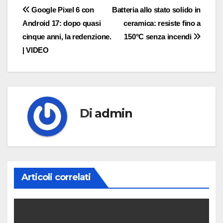
Navigazione
Google Pixel 6 con
Batteria allo stato solido in
Android 17: dopo quasi
ceramica: resiste fino a
articoli
cinque anni, la redenzione.
150°C senza incendi
| VIDEO
Di
admin
Articoli correlati