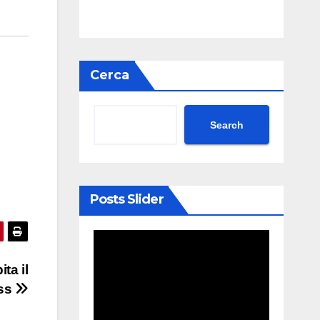
Cerca
Search
Posts Slider
ta il
ess