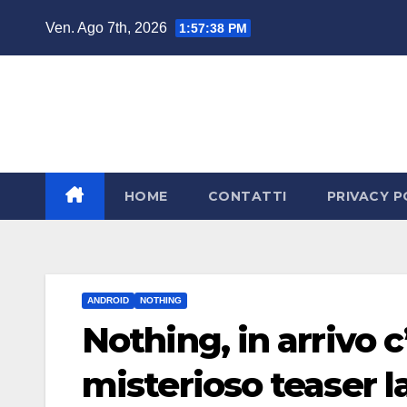
Salta
Ven. Ago 7th, 2026
1:57:39 PM
al
contenuto
HOME
CONTATTI
PRIVACY P
ANDROID
NOTHING
Nothing, in arrivo 
misterioso teaser l