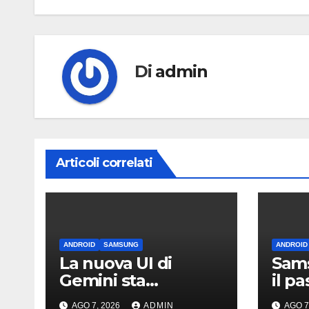
Di
admin
Articoli correlati
ANDROID
SAMSUNG
ANDROID
La nuova UI di
Sams
Gemini sta
il p
arrivando sui Galaxy
iPho
AGO 7, 2026
ADMIN
AGO 7