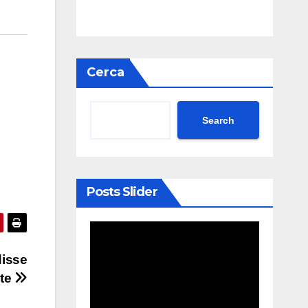
Cerca
Search
Posts Slider
disse
nte