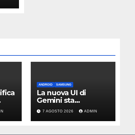
ANDROID
SAMSUNG
fica
La nuova UI di
Gemini sta
arrivando sui Galaxy
IN
7 AGOSTO 2026
ADMIN
Watch: primi
avvistamenti