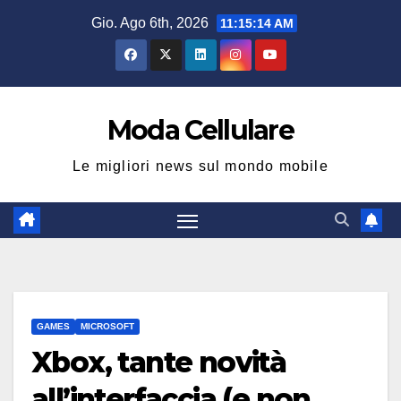
Salta
Gio. Ago 6th, 2026
11:15:15 AM
al
contenuto
Moda Cellulare
Le migliori news sul mondo mobile
GAMES
MICROSOFT
Xbox, tante novità
all’interfaccia (e non