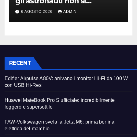
gli astronauti non si
perderanno più
6 AGOSTO 2026
ADMIN
RECENT
Edifier Airpulse A80V: arrivano i monitor Hi-Fi da 100 W
con USB Hi-Res
Huawei MateBook Pro S ufficiale: incredibilmente
leggero e supersottile
FAW-Volkswagen svela la Jetta M6: prima berlina
elettrica del marchio