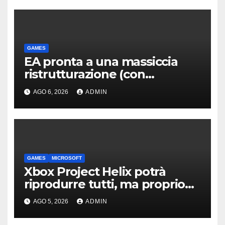
GAMES
EA pronta a una massiccia
ristrutturazione (con
licenziamenti) dopo l’addio
AGO 6, 2026
ADMIN
alla Borsa?
GAMES
MICROSOFT
Xbox Project Helix potrà
riprodurre tutti, ma proprio
tutti, i giochi per Xbox usciti
AGO 5, 2026
ADMIN
finora?