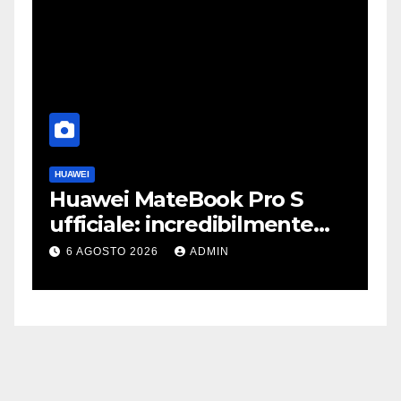
HUAWEI
A
Huawei MateBook Pro S
F
ufficiale: incredibilmente
J
leggero e supersottile
e
6 AGOSTO 2026
ADMIN