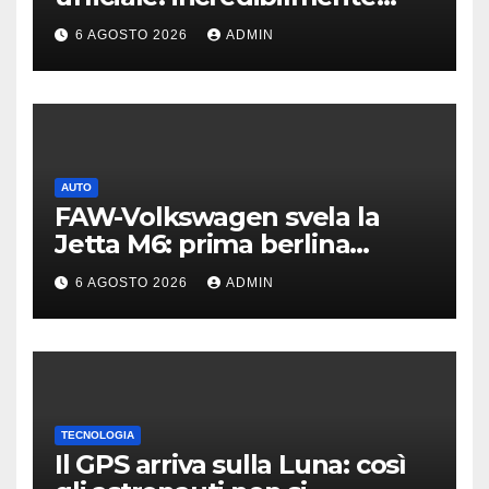
leggero e supersottile
6 AGOSTO 2026
ADMIN
AUTO
FAW-Volkswagen svela la
Jetta M6: prima berlina
elettrica del marchio
6 AGOSTO 2026
ADMIN
TECNOLOGIA
Il GPS arriva sulla Luna: così