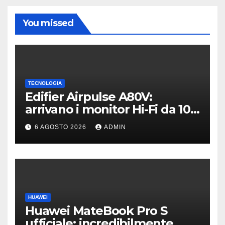
You missed
TECNOLOGIA
Edifier Airpulse A80V:
arrivano i monitor Hi-Fi da 100
W con USB Hi-Res
6 AGOSTO 2026
ADMIN
HUAWEI
Huawei MateBook Pro S
ufficiale: incredibilmente