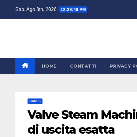
Salta
Sab. Ago 8th, 2026
12:29:50 PM
al
contenuto
HOME
CONTATTI
PRIVACY P
GAMES
Valve Steam Machin
di uscita esatta