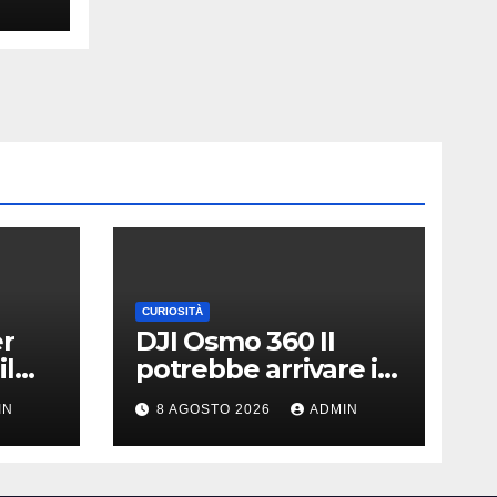
mica
CURIOSITÀ
er
DJI Osmo 360 II
il
potrebbe arrivare il
|
13 agosto | Nuovo
IN
8 AGOSTO 2026
ADMIN
teaser