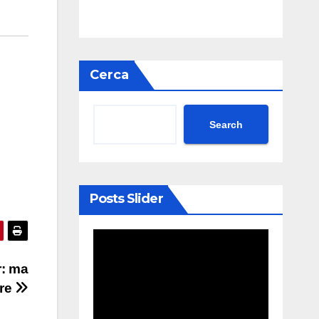
Cerca
Search
Posts Slider
r: ma
ere