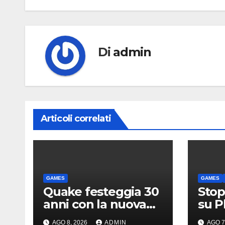
Di
admin
Articoli correlati
GAMES
GAMES
Quake festeggia 30
Stop 
anni con la nuova
su Pl
espansione gratuita
nuov
AGO 8, 2026
ADMIN
AGO 7