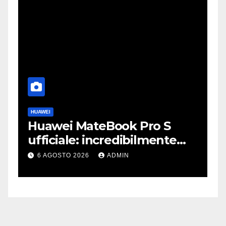
HUAWEI
A
Huawei MateBook Pro S
F
ufficiale: incredibilmente
J
leggero e supersottile
e
6 AGOSTO 2026
ADMIN