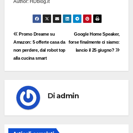
Author: HDblog.it
Navigazione
Promo Dreame su
Google Home Speaker,
Amazon: 5 offerte casa da
forse finalmente ci siamo:
articoli
non perdere, dal robot top
lancio il 25 giugno?
alla cucina smart
Di
admin