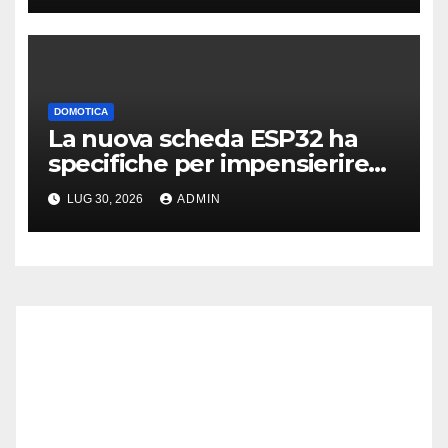
DOMOTICA
La nuova scheda ESP32 ha
specifiche per impensierire
Raspberry Pi
LUG 30, 2026
ADMIN