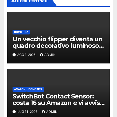
Articoli correlati
DOMOTICA
Un vecchio flipper diventa un
quadro decorativo luminoso e
smart
AGO 1, 2026
ADMIN
AMAZON
DOMOTICA
SwitchBot Contact Sensor:
costa 16 su Amazon e vi avvisa
se qualcuno apre porte o
LUG 31, 2026
ADMIN
finestre