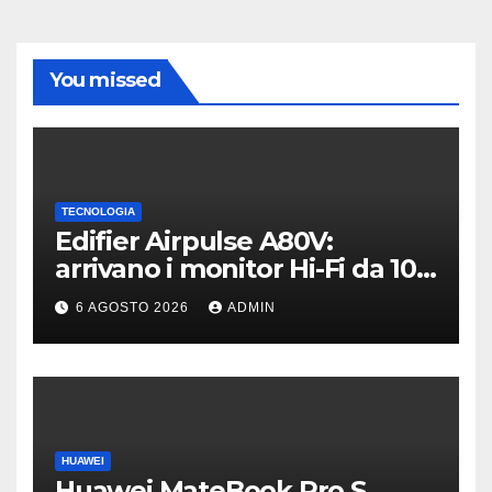
You missed
TECNOLOGIA
Edifier Airpulse A80V:
arrivano i monitor Hi-Fi da 100
W con USB Hi-Res
6 AGOSTO 2026
ADMIN
HUAWEI
Huawei MateBook Pro S