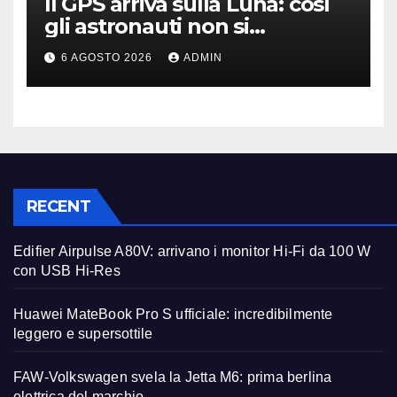
Il GPS arriva sulla Luna: così
gli astronauti non si
perderanno più
6 AGOSTO 2026
ADMIN
RECENT
Edifier Airpulse A80V: arrivano i monitor Hi-Fi da 100 W
con USB Hi-Res
Huawei MateBook Pro S ufficiale: incredibilmente
leggero e supersottile
FAW-Volkswagen svela la Jetta M6: prima berlina
elettrica del marchio