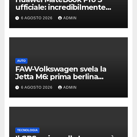
ufficiale: incredibilmente
leggero e supersottile
6 AGOSTO 2026
ADMIN
AUTO
FAW-Volkswagen svela la
Jetta M6: prima berlina
elettrica del marchio
6 AGOSTO 2026
ADMIN
TECNOLOGIA