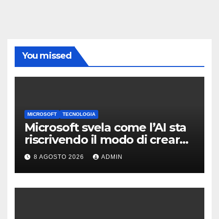
You missed
MICROSOFT
TECNOLOGIA
Microsoft svela come l’AI sta
riscrivendo il modo di creare
software
8 AGOSTO 2026
ADMIN