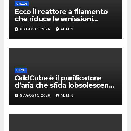
GREEN
Ecco il reattore a filamento
che riduce le emissioni
dell’industria chimica
8 AGOSTO 2026
ADMIN
HOME
OddCube è il purificatore
d’aria che sfida lobsolescenza
programmata
8 AGOSTO 2026
ADMIN