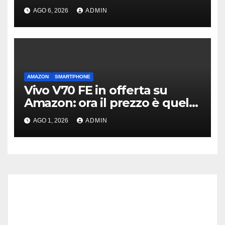
capitalizzazione
AGO 6, 2026
ADMIN
AMAZON
SMARTPHONE
Vivo V70 FE in offerta su
Amazon: ora il prezzo è quello
giusto?
AGO 1, 2026
ADMIN