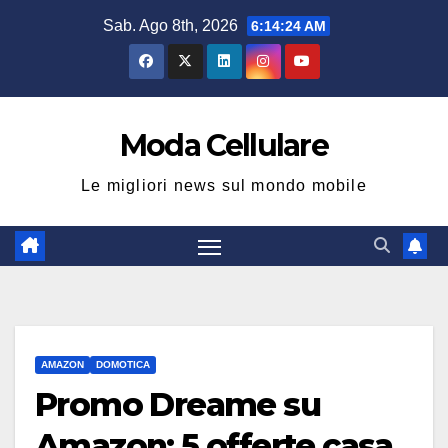
Salta
Sab. Ago 8th, 2026
6:14:25 AM
al
contenuto
Moda Cellulare
Le migliori news sul mondo mobile
AMAZON
DOMOTICA
Promo Dreame su
Amazon: 5 offerte casa