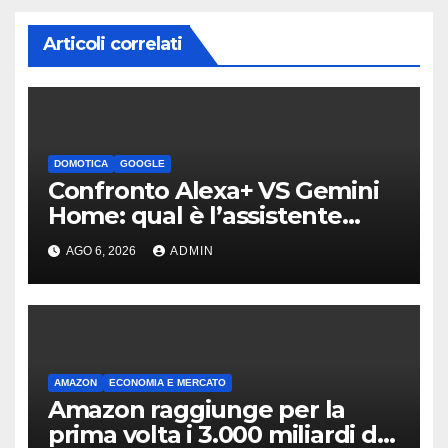
Articoli correlati
DOMOTICA
GOOGLE
Confronto Alexa+ VS Gemini
Home: qual è l’assistente
migliore | Video
AGO 6, 2026
ADMIN
AMAZON
ECONOMIA E MERCATO
Amazon raggiunge per la
prima volta i 3.000 miliardi di