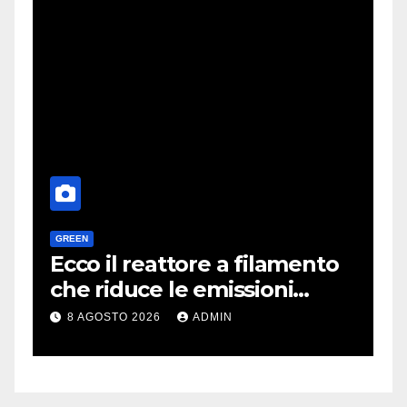
GREEN
H
a
Ecco il reattore a filamento
O
e
che riduce le emissioni
d
dell’industria chimica
l
8 AGOSTO 2026
ADMIN