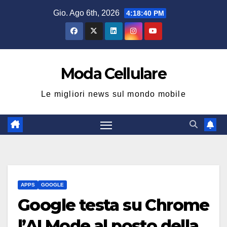
Salta
Gio. Ago 6th, 2026
4:18:41 PM
al
contenuto
Moda Cellulare
Le migliori news sul mondo mobile
APPS
GOOGLE
Google testa su Chrome
l’AI Mode al posto della