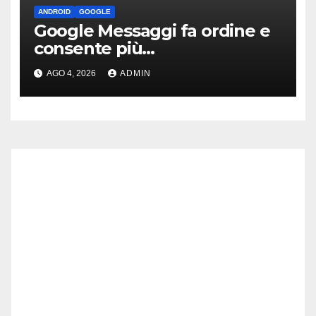
ANDROID
GOOGLE
Google Messaggi fa ordine e
consente più
personalizzazione con questa
AGO 4, 2026
ADMIN
novità