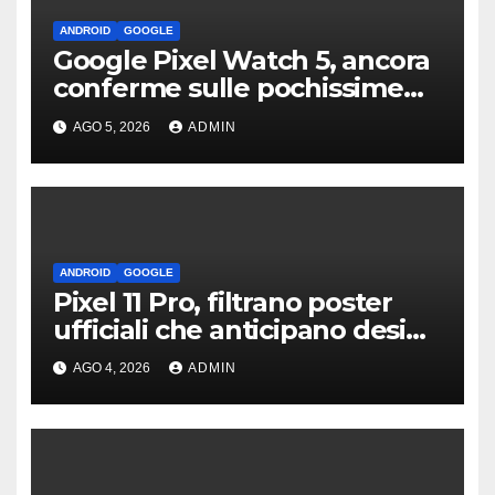
ANDROID
GOOGLE
Google Pixel Watch 5, ancora
conferme sulle pochissime
novità hardware
AGO 5, 2026
ADMIN
ANDROID
GOOGLE
Pixel 11 Pro, filtrano poster
ufficiali che anticipano design
e funzioni AI
AGO 4, 2026
ADMIN