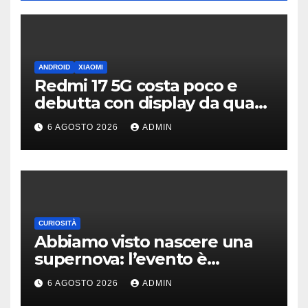
ANDROID
XIAOMI
Redmi 17 5G costa poco e
debutta con display da quasi
7 pollici e batteria enorme
6 AGOSTO 2026
ADMIN
CURIOSITÀ
Abbiamo visto nascere una
supernova: l’evento è
rarissimo
6 AGOSTO 2026
ADMIN