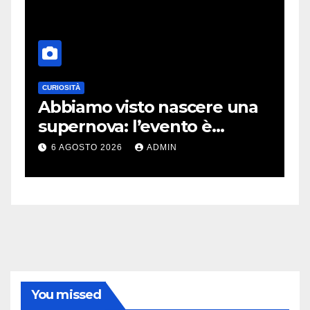
CURIOSITÀ
E
Abbiamo visto nascere una
C
supernova: l’evento è
r
rarissimo
i
6 AGOSTO 2026
ADMIN
You missed