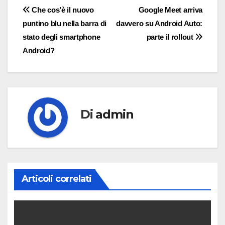
Navigazione
Che cos’è il nuovo
Google Meet arriva
puntino blu nella barra di
davvero su Android Auto:
articoli
stato degli smartphone
parte il rollout
Android?
Di
admin
Articoli correlati