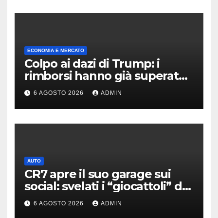
ECONOMIA E MERCATO
Colpo ai dazi di Trump: i
rimborsi hanno già superato i
100 miliardi di dollari
6 AGOSTO 2026
ADMIN
AUTO
CR7 apre il suo garage sui
social: svelati i “giocattoli” da
oltre 40 milioni
6 AGOSTO 2026
ADMIN