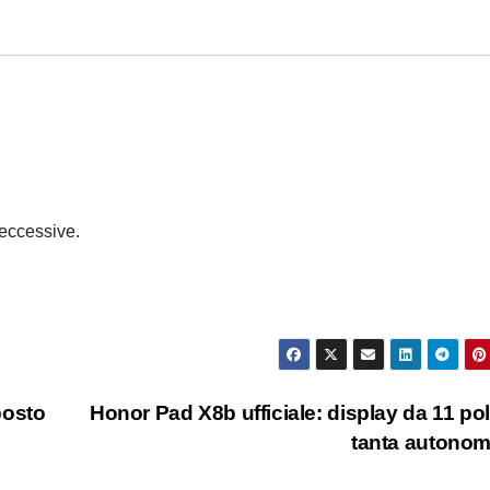
eccessive.
posto
Honor Pad X8b ufficiale: display da 11 poll
tanta autono