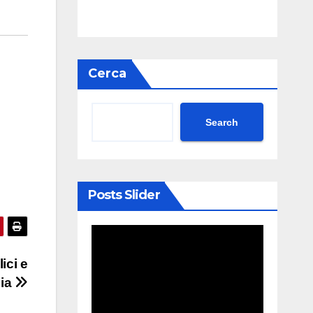
Cerca
Search
Posts Slider
ici e
mia