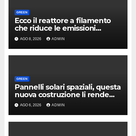
GREEN
Ecco il reattore a filamento
che riduce le emissioni
dell’industria chimica
AGO 8, 2026
ADMIN
GREEN
Pannelli solari spaziali, questa
nuova costruzione li rende
molto più convenienti
AGO 6, 2026
ADMIN