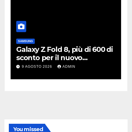
SAMSUNG
S
Galaxy Z Fold 8, più di 600 di
X
sconto per il nuovo
s
pieghevole di Samsung
k
9 AGOSTO 2026
ADMIN
You missed