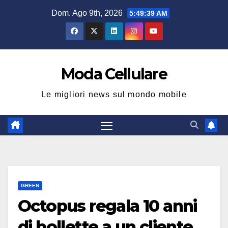
Salta
Dom. Ago 9th, 2026
5:49:40 AM
al
contenuto
Moda Cellulare
Le migliori news sul mondo mobile
GREEN
Octopus regala 10 anni
di bollette a un cliente