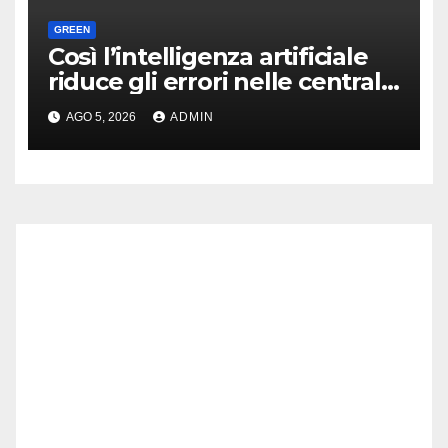
GREEN
Così l’intelligenza artificiale
riduce gli errori nelle centrali
nucleari
AGO 5, 2026
ADMIN