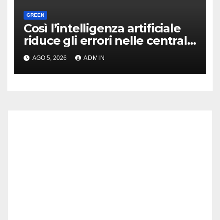
GREEN
Così l’intelligenza artificiale
riduce gli errori nelle centrali
nucleari
AGO 5, 2026
ADMIN