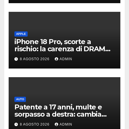
APPLE
iPhone 18 Pro, scorte a
rischio: la carenza di DRAM
potrebbe far slittare le
8 AGOSTO 2026
ADMIN
consegne
AUTO
Patente a 17 anni, multe e
sorpasso a destra: cambia
tutto, nuove regole allo
8 AGOSTO 2026
ADMIN
studio