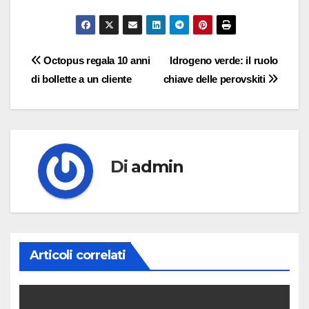
Navigazione
Octopus regala 10 anni
Idrogeno verde: il ruolo
di bollette a un cliente
chiave delle perovskiti
articoli
Di
admin
Articoli correlati