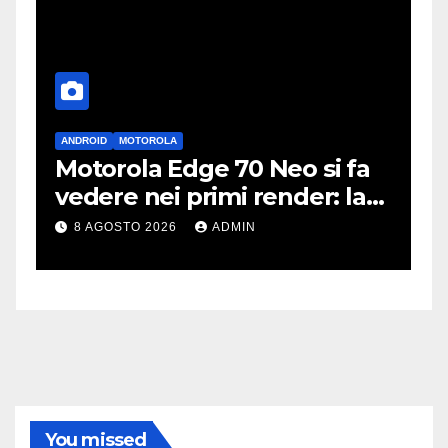
ANDROID
MOTOROLA
A
Motorola Edge 70 Neo si fa
i
vedere nei primi render: la
r
fotocamera è da 200 MP
p
8 AGOSTO 2026
ADMIN
c
You missed