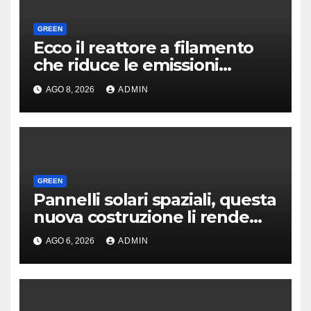
GREEN
Ecco il reattore a filamento
che riduce le emissioni
dell’industria chimica
AGO 8, 2026
ADMIN
GREEN
Pannelli solari spaziali, questa
nuova costruzione li rende
molto più convenienti
AGO 6, 2026
ADMIN