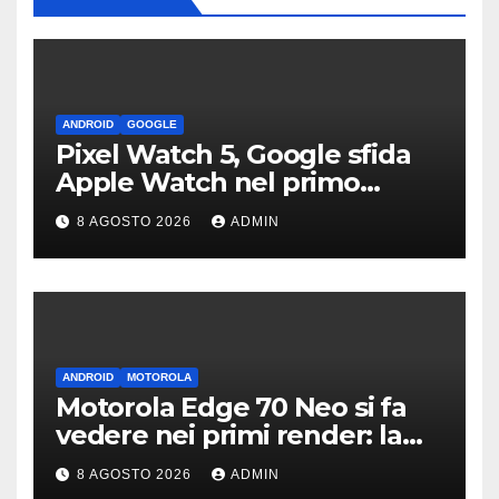
ANDROID
GOOGLE
Pixel Watch 5, Google sfida
Apple Watch nel primo
teaser: “sembra un orologio”
8 AGOSTO 2026
ADMIN
ANDROID
MOTOROLA
Motorola Edge 70 Neo si fa
vedere nei primi render: la
fotocamera è da 200 MP
8 AGOSTO 2026
ADMIN