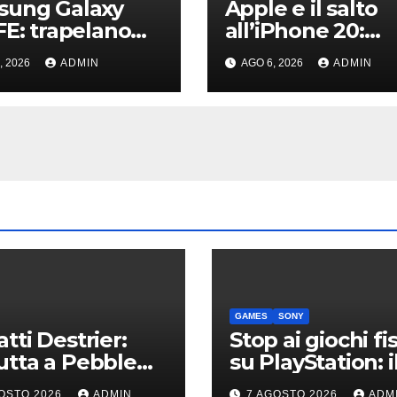
sung Galaxy
Apple e il salto
FE: trapelano
all’iPhone 20:
gini ad alta
svelati i primi
, 2026
ADMIN
AGO 6, 2026
ADMIN
luzione e
dettagli sui disp
agli sul design
dei futuri top di
gamma
GAMES
SONY
tti Destrier:
Stop ai giochi fis
tta a Pebble
su PlayStation: i
h la one-off
nuovo avviso di
OSTO 2026
ADMIN
7 AGOSTO 2026
ADM