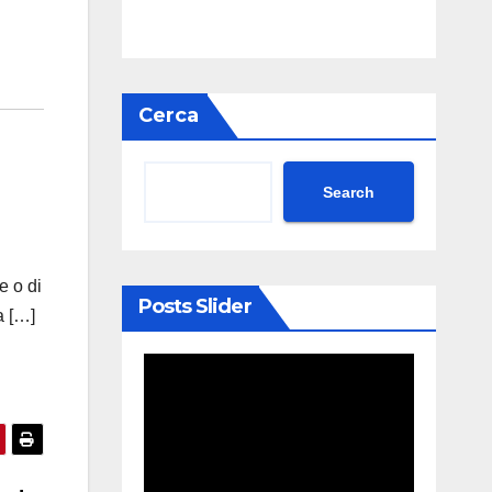
Cerca
Search
e o di
Posts Slider
a […]