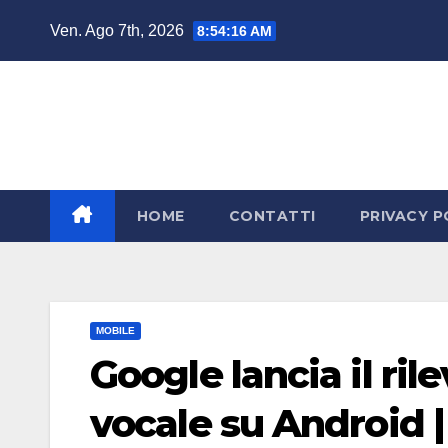
Salta
Ven. Ago 7th, 2026
8:54:17 AM
al
contenuto
HOME
CONTATTI
PRIVACY P
MOBILE
Google lancia il ri
vocale su Android |