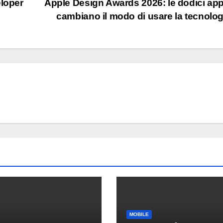
eloper
Apple Design Awards 2026: le dodici ap
cambiano il modo di usare la tecnolo
ECONOMIA E MERC
TikTok
250 pos
lavoro 
7 AGOSTO 2
Nashvil
motivi 
scelta
MOBILE