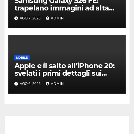
Samsung Galaxy S26 FE:
trapelano immagini ad alta
risoluzione e dettagli sul
AGO 7, 2026
ADMIN
design
MOBILE
Apple e il salto all’iPhone 20:
svelati i primi dettagli sui
display dei futuri top di
AGO 6, 2026
ADMIN
gamma