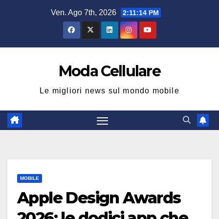
Salta
Ven. Ago 7th, 2026
2:11:16 PM
al
contenuto
Moda Cellulare
Le migliori news sul mondo mobile
MOBILE
Apple Design Awards
2026: le dodici app che