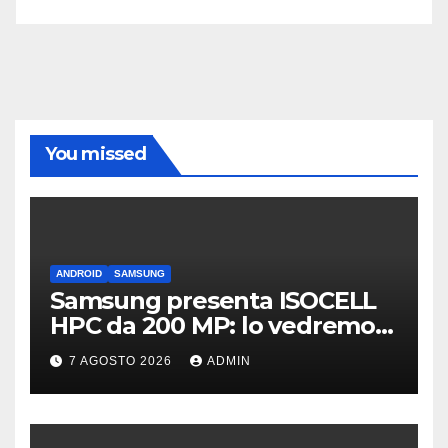
You missed
ANDROID
SAMSUNG
Samsung presenta ISOCELL
HPC da 200 MP: lo vedremo
sui Galaxy S27?
7 AGOSTO 2026
ADMIN