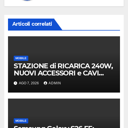
Articoli correlati
MOBILE
STAZIONE di RICARICA 240W,
NUOVI ACCESSORI e CAVI
40Gb SBS
AGO 7, 2026
ADMIN
MOBILE