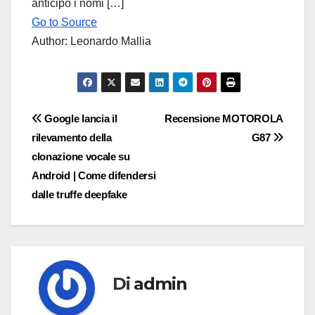
anticipo i nomi […]
Go to Source
Author: Leonardo Mallia
Navigazione
Google lancia il
Recensione MOTOROLA
rilevamento della
G87
articoli
clonazione vocale su
Android | Come difendersi
dalle truffe deepfake
Di
admin