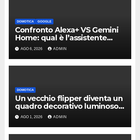
DOMOTICA
GOOGLE
Confronto Alexa+ VS Gemini
Home: qual è l’assistente
migliore | Video
AGO 6, 2026
ADMIN
DOMOTICA
Un vecchio flipper diventa un
quadro decorativo luminoso e
smart
AGO 1, 2026
ADMIN