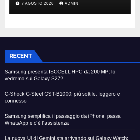
primi avvistamenti
7 AGOSTO 2026
ADMIN
RECENT
Samsung presenta ISOCELL HPC da 200 MP: lo
vedremo sui Galaxy S27?
G-Shock G-Steel GST-B1000: più sottile, leggero e
connesso
Samsung semplifica il passaggio da iPhone: passa
WhatsApp e c’è l’assistenza
La nuova UI di Gemini sta arrivando sui Galaxy Watch: