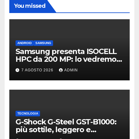
You missed
ANDROID
SAMSUNG
Samsung presenta ISOCELL
HPC da 200 MP: lo vedremo
sui Galaxy S27?
7 AGOSTO 2026
ADMIN
TECNOLOGIA
G-Shock G-Steel GST-B1000:
più sottile, leggero e
connesso