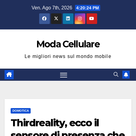
Salta
Ven. Ago 7th, 2026
4:20:25 PM
al
contenuto
Moda Cellulare
Le migliori news sul mondo mobile
DOMOTICA
Thirdreality, ecco il
sensore di presenza che