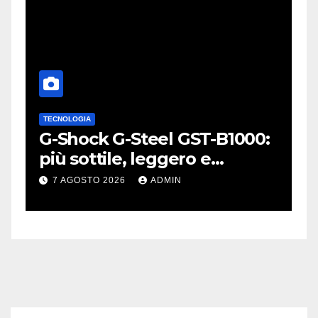
TECNOLOGIA
A
L
G-Shock G-Steel GST-B1000:
S
o
più sottile, leggero e
p
connesso
W
7 AGOSTO 2026
ADMIN