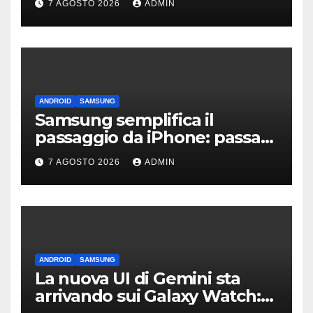
7 AGOSTO 2026
ADMIN
ANDROID
SAMSUNG
Samsung semplifica il
passaggio da iPhone: passa
WhatsApp e c’è l’assistenza
7 AGOSTO 2026
ADMIN
ANDROID
SAMSUNG
La nuova UI di Gemini sta
arrivando sui Galaxy Watch: