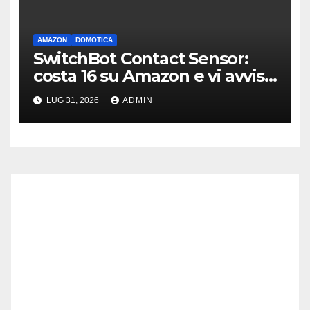
AMAZON
DOMOTICA
SwitchBot Contact Sensor:
costa 16 su Amazon e vi avvisa
se qualcuno apre porte o
LUG 31, 2026
ADMIN
finestre