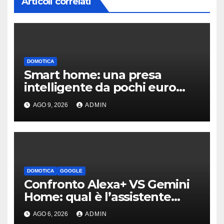
Articoli correlati
DOMOTICA
Smart home: una presa
intelligente da pochi euro
può fare la differenza
AGO 9, 2026
ADMIN
DOMOTICA
GOOGLE
Confronto Alexa+ VS Gemini
Home: qual è l’assistente
migliore | Video
AGO 6, 2026
ADMIN