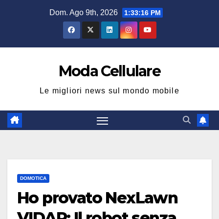
Salta
Dom. Ago 9th, 2026
1:33:17 PM
al
contenuto
Moda Cellulare
Le migliori news sul mondo mobile
DOMOTICA
Ho provato NexLawn
VIDAR: Il robot senza