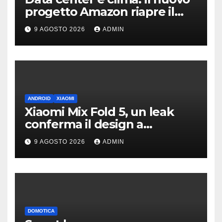
progetto Amazon riapre il
dibattito sulle emissioni
9 AGOSTO 2026
ADMIN
ANDROID
XIAOMI
Xiaomi Mix Fold 5, un leak
conferma il design a
passaporto e HyperOS 4
9 AGOSTO 2026
ADMIN
DOMOTICA