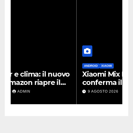
ANDROID
XIAOMI
D
vo
Xiaomi Mix Fold 5, un leak
S
conferma il design a
i
passaporto e HyperOS 4
p
9 AGOSTO 2026
ADMIN