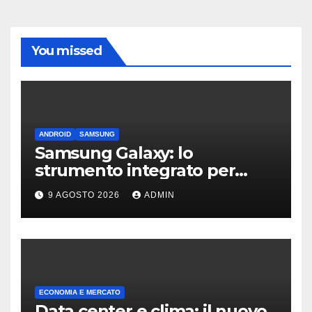
You missed
ANDROID
SAMSUNG
Samsung Galaxy: lo
strumento integrato per
liberare spazio sullo
9 AGOSTO 2026
ADMIN
smartphone
ECONOMIA E MERCATO
Data center e clima: il nuovo