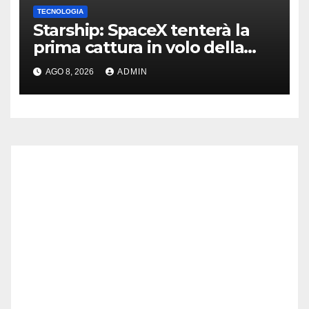
TECNOLOGIA
Starship: SpaceX tenterà la
prima cattura in volo della
navetta
AGO 8, 2026
ADMIN