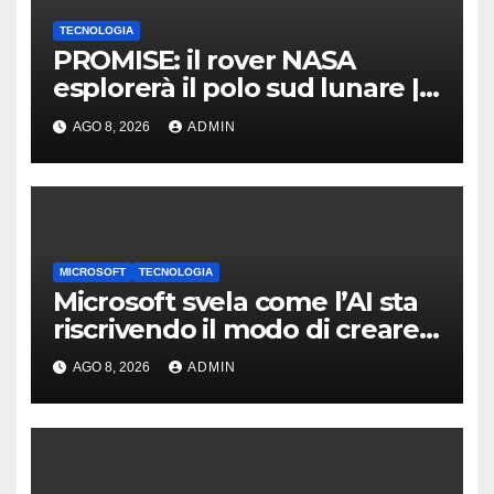
TECNOLOGIA
PROMISE: il rover NASA
esplorerà il polo sud lunare |
Cosa sappiamo
AGO 8, 2026
ADMIN
MICROSOFT
TECNOLOGIA
Microsoft svela come l’AI sta
riscrivendo il modo di creare
software
AGO 8, 2026
ADMIN