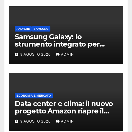
ANDROID
SAMSUNG
Samsung Galaxy: lo
strumento integrato per
liberare spazio sullo
9 AGOSTO 2026
ADMIN
smartphone
ECONOMIA E MERCATO
Data center e clima: il nuovo
progetto Amazon riapre il
dibattito sulle emissioni
9 AGOSTO 2026
ADMIN