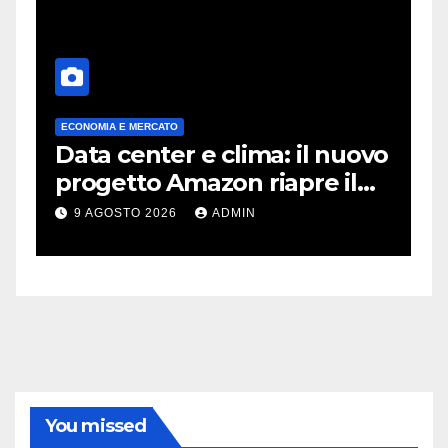
ECONOMIA E MERCATO
A
Data center e clima: il nuovo
X
progetto Amazon riapre il
c
dibattito sulle emissioni
p
9 AGOSTO 2026
ADMIN
You missed