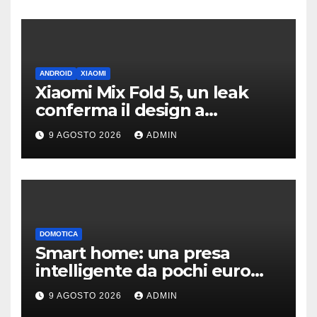
ANDROID
XIAOMI
Xiaomi Mix Fold 5, un leak
conferma il design a
passaporto e HyperOS 4
9 AGOSTO 2026
ADMIN
DOMOTICA
Smart home: una presa
intelligente da pochi euro
può fare la differenza
9 AGOSTO 2026
ADMIN