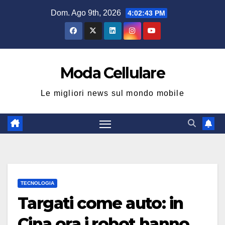
Salta
Dom. Ago 9th, 2026
4:02:44 PM
al
contenuto
Moda Cellulare
Le migliori news sul mondo mobile
TECNOLOGIA
Targati come auto: in
Cina ora i robot hanno