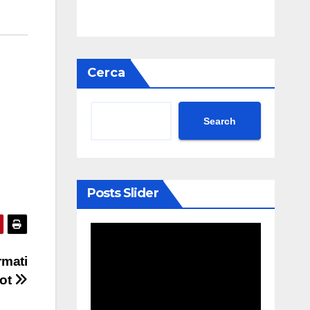
Cerca
Search
Posts Slider
rmati
bot