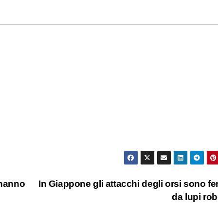
 hanno
In Giappone gli attacchi degli orsi sono fe
da lupi ro