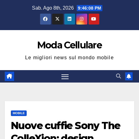
Salta
Sab. Ago 8th, 2026
9:46:09 PM
al
contenuto
Moda Cellulare
Le migliori news sul mondo mobile
MOBILE
Nuove cuffie Sony The
ColleXion: design