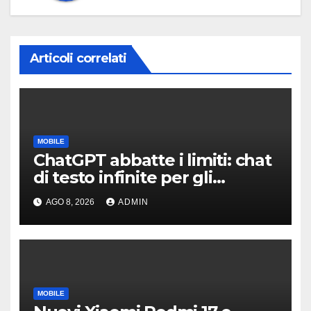
Articoli correlati
MOBILE
ChatGPT abbatte i limiti: chat
di testo infinite per gli
account gratis e intelligenza
AGO 8, 2026
ADMIN
potenziata
MOBILE