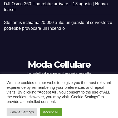
DJI Osmo 360 II potrebbe arrivare il 13 agosto | Nuovo
teaser
Stellantis richiama 20.000 auto: un guasto al servosterzo
potrebbe provocare un incendio
Moda Cellulare
Le migliori news sul mondo mobile
We use cookies on our website to give you the most relevant
experience by remembering your preferences and repeat
visits. By clicking “Accept All”, you consent to the use of ALL
the cookies. However, you may visit "Cookie Settings" to
Proudly powered by WordPress
|
Tema: Newsup di
Themeansar
.
provide a controlled consent.
Cookie Settings
Accept All
Home
Contact
CONTATTI
Privacy Policy