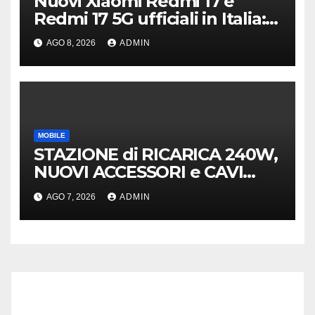
Nuovi Xiaomi Redmi 17 e
Redmi 17 5G ufficiali in Italia:
specifiche tecniche,
AGO 8, 2026
ADMIN
differenze e prezzi
MOBILE
STAZIONE di RICARICA 240W,
NUOVI ACCESSORI e CAVI
40Gb SBS
AGO 7, 2026
ADMIN