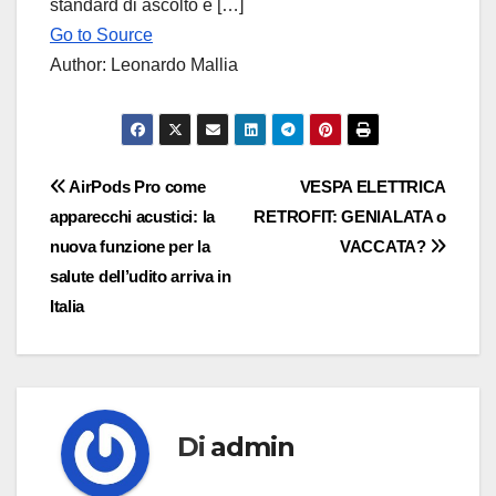
standard di ascolto e […]
Go to Source
Author: Leonardo Mallia
Navigazione
AirPods Pro come
VESPA ELETTRICA
apparecchi acustici: la
RETROFIT: GENIALATA o
articoli
nuova funzione per la
VACCATA?
salute dell’udito arriva in
Italia
Di
admin