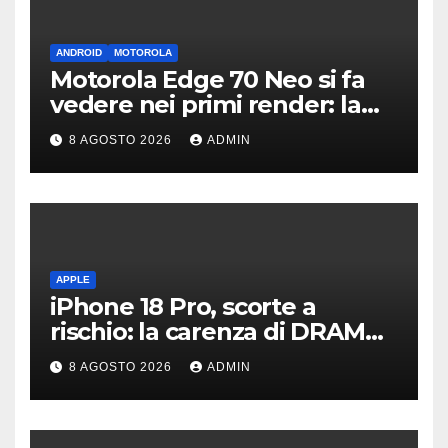
ANDROID
MOTOROLA
Motorola Edge 70 Neo si fa
vedere nei primi render: la
fotocamera è da 200 MP
8 AGOSTO 2026
ADMIN
APPLE
iPhone 18 Pro, scorte a
rischio: la carenza di DRAM
potrebbe far slittare le
8 AGOSTO 2026
ADMIN
consegne