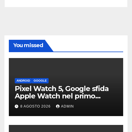
You missed
ANDROID
GOOGLE
Pixel Watch 5, Google sfida
Apple Watch nel primo
teaser: “sembra un orologio”
8 AGOSTO 2026
ADMIN