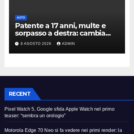
AUTO
Patente a 17 anni, multe e
sorpasso a destra: cambia
tutto, nuove regole allo
8 AGOSTO 2026
ADMIN
studio
RECENT
Pixel Watch 5, Google sfida Apple Watch nel primo
teaser: “sembra un orologio”
Motorola Edge 70 Neo si fa vedere nei primi render: la