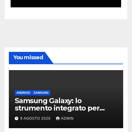
You missed
ANDROID
SAMSUNG
Samsung Galaxy: lo
strumento integrato per
liberare spazio sullo
9 AGOSTO 2026
ADMIN
smartphone