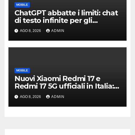
MOBILE
ChatGPT abbatte i limiti: chat
di testo infinite per gli
account gratis e intelligenza
AGO 8, 2026
ADMIN
potenziata
MOBILE
Nuovi Xiaomi Redmi 17 e
Redmi 17 5G ufficiali in Italia:
specifiche tecniche,
AGO 8, 2026
ADMIN
differenze e prezzi