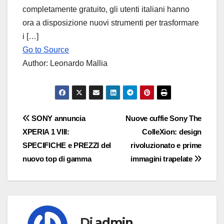
completamente gratuito, gli utenti italiani hanno
ora a disposizione nuovi strumenti per trasformare
i […]
Go to Source
Author: Leonardo Mallia
Navigazione
SONY annuncia
Nuove cuffie Sony The
XPERIA 1 VIII:
ColleXion: design
articoli
SPECIFICHE e PREZZI del
rivoluzionato e prime
nuovo top di gamma
immagini trapelate
Di
admin