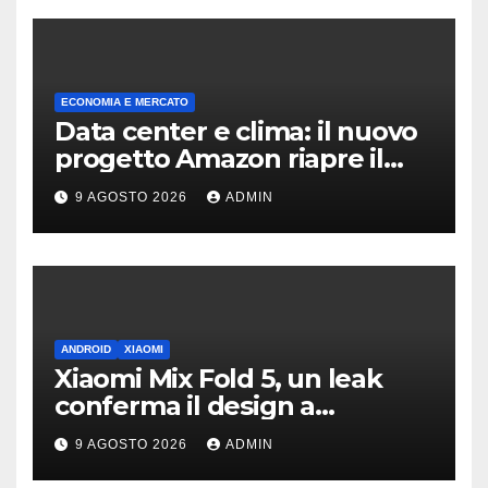
ECONOMIA E MERCATO
Data center e clima: il nuovo
progetto Amazon riapre il
dibattito sulle emissioni
9 AGOSTO 2026
ADMIN
ANDROID
XIAOMI
Xiaomi Mix Fold 5, un leak
conferma il design a
passaporto e HyperOS 4
9 AGOSTO 2026
ADMIN