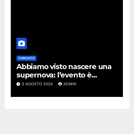
CURIOSITÀ
E
Abbiamo visto nascere una
C
supernova: l’evento è
r
rarissimo
i
6 AGOSTO 2026
ADMIN