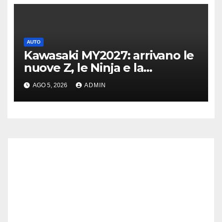
AUTO
Kawasaki MY2027: arrivano le
nuove Z, le Ninja e la
crossover Versys 650
AGO 5, 2026
ADMIN