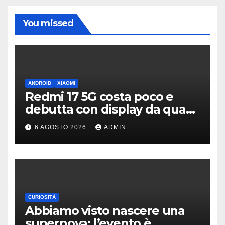
You missed
ANDROID
XIAOMI
Redmi 17 5G costa poco e
debutta con display da quasi
7 pollici e batteria enorme
6 AGOSTO 2026
ADMIN
CURIOSITÀ
Abbiamo visto nascere una
supernova: l’evento è