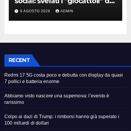
social: svelati i “giocattoli” da
oltre 40 milioni
6 AGOSTO 2026
ADMIN
RECENT
Redmi 17 5G costa poco e debutta con display da quasi
7 pollici e batteria enorme
Abbiamo visto nascere una supernova: l’evento è
rarissimo
Colpo ai dazi di Trump: i rimborsi hanno già superato i
100 miliardi di dollari