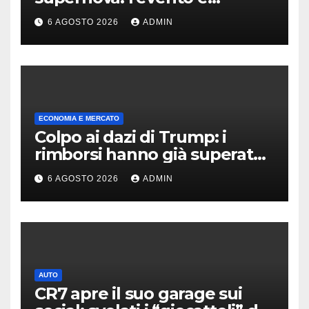
rarissimo
6 AGOSTO 2026
ADMIN
ECONOMIA E MERCATO
Colpo ai dazi di Trump: i
rimborsi hanno già superato i
100 miliardi di dollari
6 AGOSTO 2026
ADMIN
AUTO
CR7 apre il suo garage sui