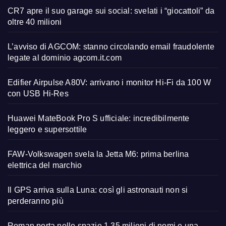
CR7 apre il suo garage sui social: svelati i “giocattoli” da
oltre 40 milioni
L’avviso di AGCOM: stanno circolando email fraudolente
legate al dominio agcom.it.com
Edifier Airpulse A80V: arrivano i monitor Hi-Fi da 100 W
con USB Hi-Res
Huawei MateBook Pro S ufficiale: incredibilmente
leggero e supersottile
FAW-Volkswagen svela la Jetta M6: prima berlina
elettrica del marchio
Il GPS arriva sulla Luna: così gli astronauti non si
perderanno più
Roman porta nello spazio 1,35 milioni di nomi e una