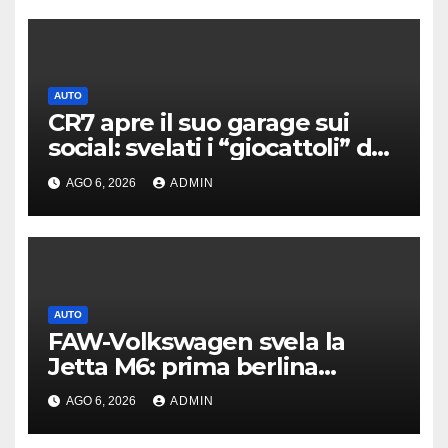
AUTO
CR7 apre il suo garage sui
social: svelati i “giocattoli” da
oltre 40 milioni
AGO 6, 2026
ADMIN
AUTO
FAW-Volkswagen svela la
Jetta M6: prima berlina
elettrica del marchio
AGO 6, 2026
ADMIN