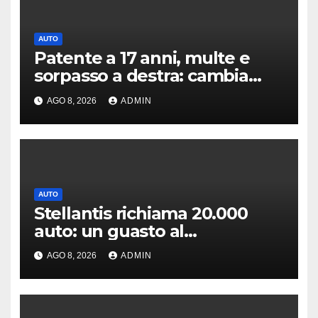
AUTO
Patente a 17 anni, multe e
sorpasso a destra: cambia
tutto, nuove regole allo
AGO 8, 2026
ADMIN
studio
AUTO
Stellantis richiama 20.000
auto: un guasto al
servosterzo potrebbe
AGO 8, 2026
ADMIN
provocare un incendio