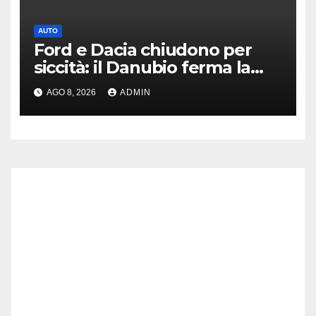
AUTO
Ford e Dacia chiudono per
siccità: il Danubio ferma la
produzione auto
AGO 8, 2026
ADMIN