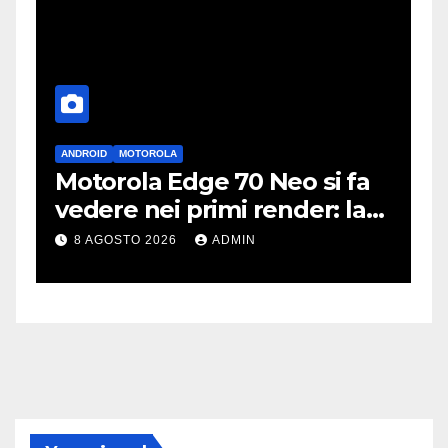
ANDROID
MOTOROLA
A
Motorola Edge 70 Neo si fa
i
vedere nei primi render: la
r
fotocamera è da 200 MP
p
8 AGOSTO 2026
ADMIN
c