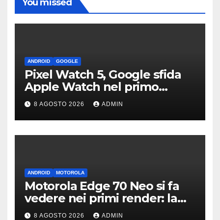
You missed
ANDROID
GOOGLE
Pixel Watch 5, Google sfida
Apple Watch nel primo
teaser: “sembra un orologio”
8 AGOSTO 2026
ADMIN
ANDROID
MOTOROLA
Motorola Edge 70 Neo si fa
vedere nei primi render: la
fotocamera è da 200 MP
8 AGOSTO 2026
ADMIN