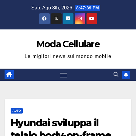
Salta
Sab. Ago 8th, 2026
8:47:40 PM
al
contenuto
Moda Cellulare
Le migliori news sul mondo mobile
AUTO
Hyundai sviluppa il
telaio body-on-frame