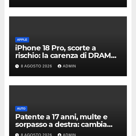
APPLE
iPhone 18 Pro, scorte a
rischio: la carenza di DRAM
potrebbe far slittare le
8 AGOSTO 2026
ADMIN
consegne
AUTO
Patente a 17 anni, multe e
sorpasso a destra: cambia
tutto, nuove regole allo
8 AGOSTO 2026
ADMIN