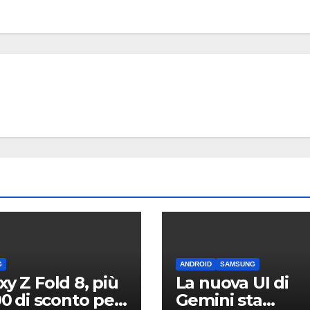
ANDROID
SAMSU
Samsu
Galaxy:
strum
9 AGOSTO 2
integr
liberar
sullo
smart
G
ANDROID
SAMSUNG
xy Z Fold 8, più
La nuova UI di
00 di sconto per
Gemini sta