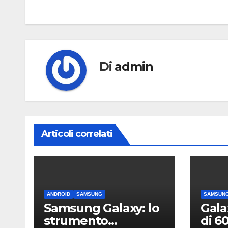
articoli
Di
admin
Articoli correlati
ANDROID
SAMSUNG
SAMSUN
Samsung Galaxy: lo
Gala
strumento
di 6