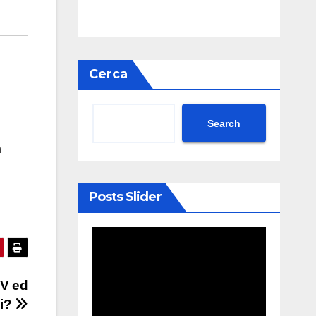
Cerca
Search
n
Posts Slider
TV ed
ci?