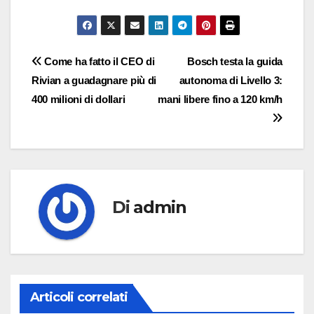
Navigazione
Come ha fatto il CEO di
Bosch testa la guida
Rivian a guadagnare più di
autonoma di Livello 3:
articoli
400 milioni di dollari
mani libere fino a 120 km/h
Di
admin
Articoli correlati