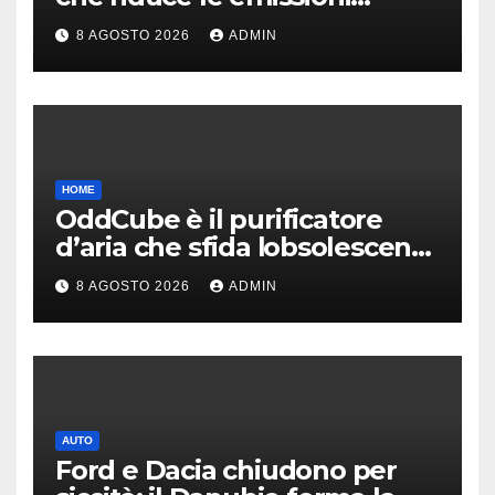
dell’industria chimica
8 AGOSTO 2026
ADMIN
HOME
OddCube è il purificatore
d’aria che sfida lobsolescenza
programmata
8 AGOSTO 2026
ADMIN
AUTO
Ford e Dacia chiudono per