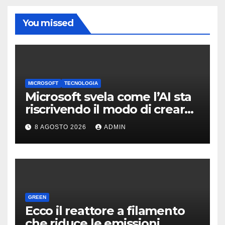
You missed
MICROSOFT
TECNOLOGIA
Microsoft svela come l’AI sta
riscrivendo il modo di creare
software
8 AGOSTO 2026
ADMIN
GREEN
Ecco il reattore a filamento
che riduce le emissioni