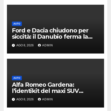
AUTO
Ford e Dacia chiudono per
siccità: il Danubio ferma la
produzione auto
AGO 8, 2026
ADMIN
AUTO
Alfa Romeo Gardena:
l’identikit del maxi SUV
immaginato per Usa e Cina
AGO 8, 2026
ADMIN