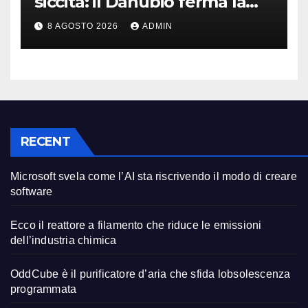
siccità: il Danubio ferma la
produzione auto
8 AGOSTO 2026
ADMIN
RECENT
Microsoft svela come l’AI sta riscrivendo il modo di creare
software
Ecco il reattore a filamento che riduce le emissioni
dell’industria chimica
OddCube è il purificatore d’aria che sfida lobsolescenza
programmata