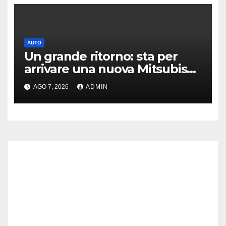
AUTO
Un grande ritorno: sta per
arrivare una nuova Mitsubishi
Pajero
AGO 7, 2026
ADMIN