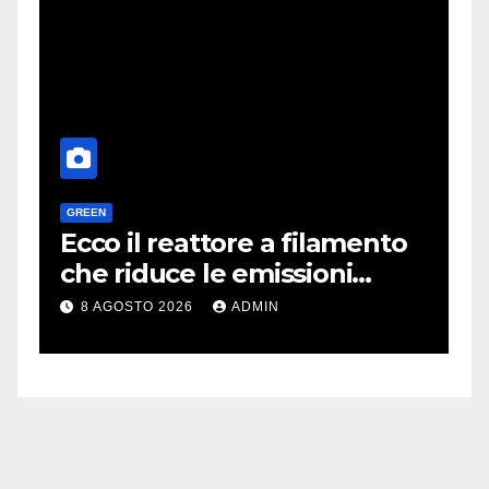
GREEN
H
a
Ecco il reattore a filamento
O
e
che riduce le emissioni
d
dell’industria chimica
l
8 AGOSTO 2026
ADMIN