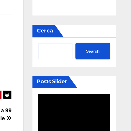
Cerca
Search
Posts Slider
 a 99
ale