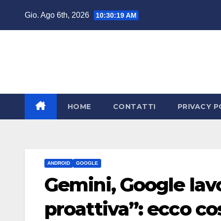
Salta
Gio. Ago 6th, 2026
10:30:20 AM
al
contenuto
HOME
CONTATTI
PRIVACY P
ANDROID
GOOGLE
Gemini, Google lavo
proattiva”: ecco c