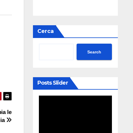
Cerca
Search
Posts Slider
ia le
mia