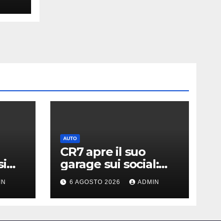
AUTO
CR7 apre il suo
si
garage sui social:
ato i
svelati i “giocattoli”
IN
6 AGOSTO 2026
ADMIN
llari
da oltre 40 milioni