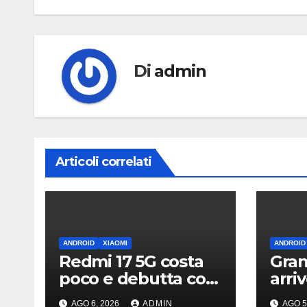
Di
admin
Articoli correlati
ANDROID
XIAOMI
ANDROID
Redmi 17 5G costa
Gran
poco e debutta con
arri
display da quasi 7
What
AGO 6, 2026
ADMIN
AGO 5