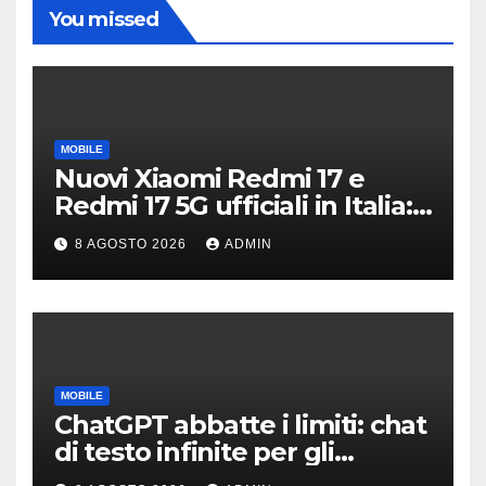
You missed
MOBILE
Nuovi Xiaomi Redmi 17 e
Redmi 17 5G ufficiali in Italia:
specifiche tecniche,
8 AGOSTO 2026
ADMIN
differenze e prezzi
MOBILE
ChatGPT abbatte i limiti: chat
di testo infinite per gli
account gratis e intelligenza