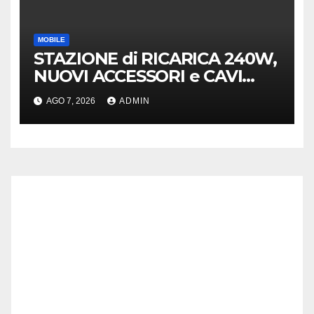
MOBILE
STAZIONE di RICARICA 240W,
NUOVI ACCESSORI e CAVI
40Gb SBS
AGO 7, 2026
ADMIN