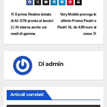
Navigazione
Il primo Realme dotato
Very Mobile proroga le
di AI: GT6 pronto al lancio!
offerte Promo Flash! e
articoli
| L’AI sbarca anche sui
Flash! XL da 4,99 euro al
medi di gamma
mese
Di
admin
Articoli correlati