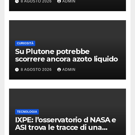
8 AGOSTO 2026
ADMIN
potenziata
CURIOSITÀ
Su Plutone potrebbe
scorrere ancora azoto liquido
8 AGOSTO 2026
ADMIN
TECNOLOGIA
IXPE: l’osservatorio d NASA e
ASI trova le tracce di una
teoria formulata 90 anni fa