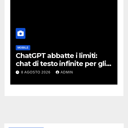
MOBILE
C
ChatGPT abbatte i limiti:
S
:
chat di testo infinite per gli
s
account gratis e intelligenza
l
8 AGOSTO 2026
ADMIN
potenziata