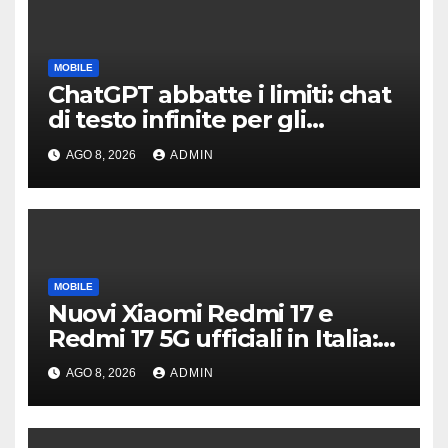
MOBILE
ChatGPT abbatte i limiti: chat
di testo infinite per gli
account gratis e intelligenza
AGO 8, 2026
ADMIN
potenziata
MOBILE
Nuovi Xiaomi Redmi 17 e
Redmi 17 5G ufficiali in Italia:
specifiche tecniche,
AGO 8, 2026
ADMIN
differenze e prezzi