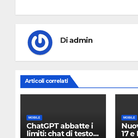
articoli
Di
admin
Articoli correlati
MOBILE
MOBILE
ChatGPT abbatte i
Nuov
limiti: chat di testo
17 e