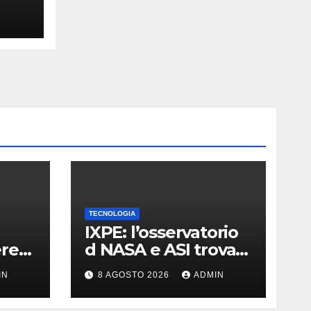
RI e
TECNOLOGIA
IXPE: l’osservatorio
ere
d NASA e ASI trova
quido
le tracce di una
IN
8 AGOSTO 2026
ADMIN
teoria formulata 90
anni fa