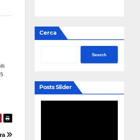
Cerca
Search
lli
T5
Posts Slider
tra