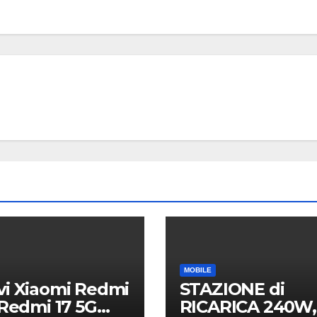
MOBILE
Nuovi 
Redmi 
Redmi 
8 AGOSTO 2
ufficial
Italia:
specif
tecnic
MOBILE
i Xiaomi Redmi
STAZIONE di
differ
 Redmi 17 5G
RICARICA 240W,