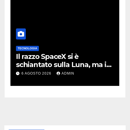
TECNOLOGIA
T
no
Il razzo SpaceX si è
I
schiantato sulla Luna, ma i
m
video virali erano quasi tutti
m
6 AGOSTO 2026
ADMIN
falsi
m