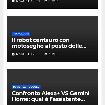
6 AGOSTO 2026
ADMIN
TECNOLOGIA
Il robot centauro con
motoseghe al posto delle
mani è pronto per le missioni
6 AGOSTO 2026
ADMIN
impossibili
DOMOTICA
GOOGLE
Confronto Alexa+ VS Gemini
Home: qual è l’assistente
migliore | Video