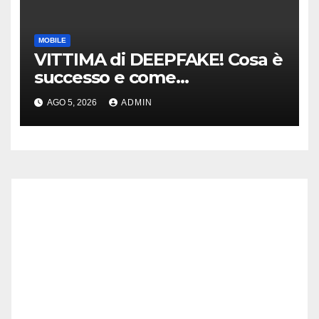
MOBILE
VITTIMA di DEEPFAKE! Cosa è
successo e come
DIFENDERSI!
AGO 5, 2026
ADMIN