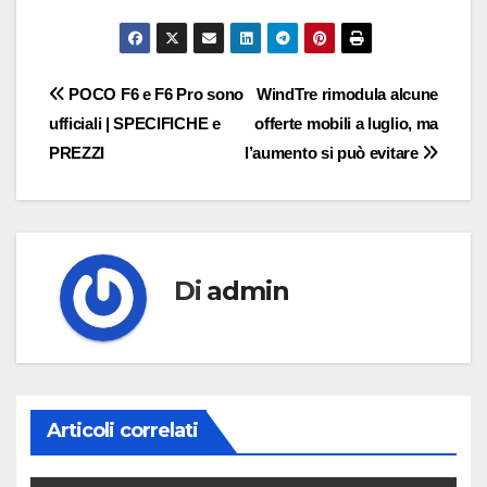
Navigazione
POCO F6 e F6 Pro sono
WindTre rimodula alcune
ufficiali | SPECIFICHE e
offerte mobili a luglio, ma
articoli
PREZZI
l’aumento si può evitare
Di
admin
Articoli correlati