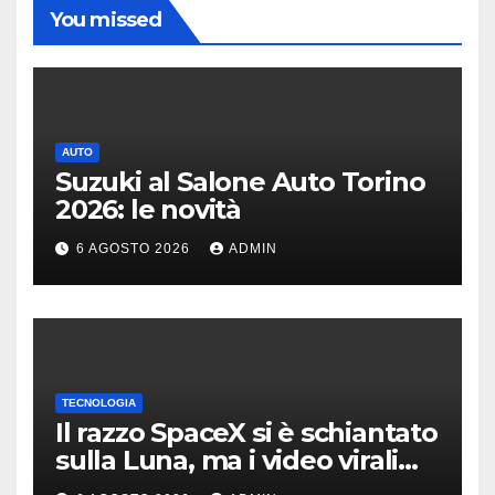
You missed
AUTO
Suzuki al Salone Auto Torino
2026: le novità
6 AGOSTO 2026
ADMIN
TECNOLOGIA
Il razzo SpaceX si è schiantato
sulla Luna, ma i video virali
erano quasi tutti falsi