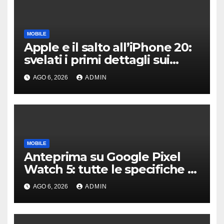
MOBILE
Apple e il salto all’iPhone 20:
svelati i primi dettagli sui
display dei futuri top di
AGO 6, 2026
ADMIN
gamma
MOBILE
Anteprima su Google Pixel
Watch 5: tutte le specifiche e
i prezzi trapelati
AGO 6, 2026
ADMIN