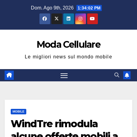
Salta
Dom. Ago 9th, 2026
1:34:03 PM
al
contenuto
Moda Cellulare
Le migliori news sul mondo mobile
MOBILE
WindTre rimodula
alcune offerte mobili a