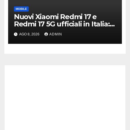
MOBILE
Nuovi Xiaomi Redmi 17 e
Redmi 17 5G ufficiali in Italia:
specifiche tecniche,
AGO 8, 2026
ADMIN
differenze e prezzi