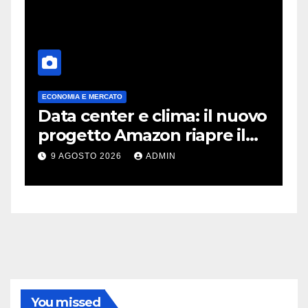
ECONOMIA E MERCATO
A
Data center e clima: il nuovo
X
progetto Amazon riapre il
c
dibattito sulle emissioni
p
9 AGOSTO 2026
ADMIN
You missed