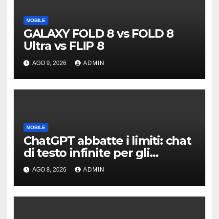
MOBILE
GALAXY FOLD 8 vs FOLD 8
Ultra vs FLIP 8
AGO 9, 2026
ADMIN
MOBILE
ChatGPT abbatte i limiti: chat
di testo infinite per gli
account gratis e intelligenza
AGO 8, 2026
ADMIN
potenziata