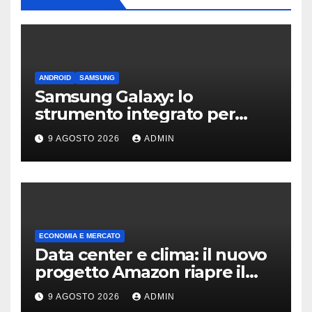
ANDROID
SAMSUNG
Samsung Galaxy: lo
strumento integrato per
liberare spazio sullo
9 AGOSTO 2026
ADMIN
smartphone
ECONOMIA E MERCATO
Data center e clima: il nuovo
progetto Amazon riapre il
dibattito sulle emissioni
9 AGOSTO 2026
ADMIN