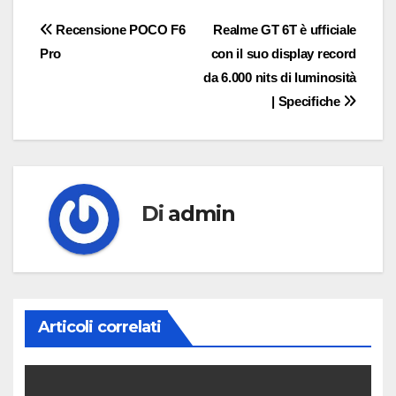
Navigazione
Recensione POCO F6
Realme GT 6T è ufficiale
Pro
con il suo display record
articoli
da 6.000 nits di luminosità
| Specifiche
Di
admin
Articoli correlati