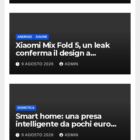
ANDROID
XIAOMI
Xiaomi Mix Fold 5, un leak
conferma il design a
passaporto e HyperOS 4
9 AGOSTO 2026
ADMIN
DOMOTICA
Smart home: una presa
intelligente da pochi euro
può fare la differenza
9 AGOSTO 2026
ADMIN