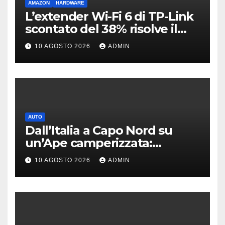
AMAZON
HARDWARE
L’extender Wi-Fi 6 di TP-Link
scontato del 38% risolve il
problema delle zone morte
10 AGOSTO 2026
ADMIN
AUTO
Dall’Italia a Capo Nord su
un’Ape camperizzata:
l’incredibile impresa di
10 AGOSTO 2026
ADMIN
Francesco