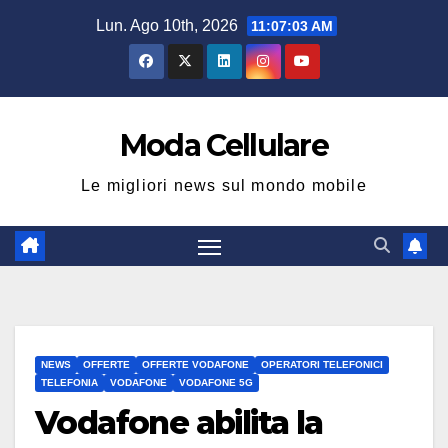
Salta
Lun. Ago 10th, 2026
11:07:03 AM
al
contenuto
Moda Cellulare
Le migliori news sul mondo mobile
NEWS
OFFERTE
OFFERTE VODAFONE
OPERATORI TELEFONICI
TELEFONIA
VODAFONE
VODAFONE 5G
Vodafone abilita la