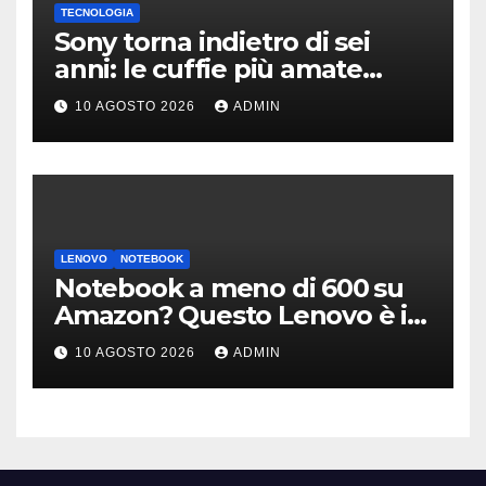
TECNOLOGIA
Sony torna indietro di sei
anni: le cuffie più amate
potrebbero rinascere
10 AGOSTO 2026
ADMIN
LENOVO
NOTEBOOK
Notebook a meno di 600 su
Amazon? Questo Lenovo è il
modello giusto (anche a rate)
10 AGOSTO 2026
ADMIN