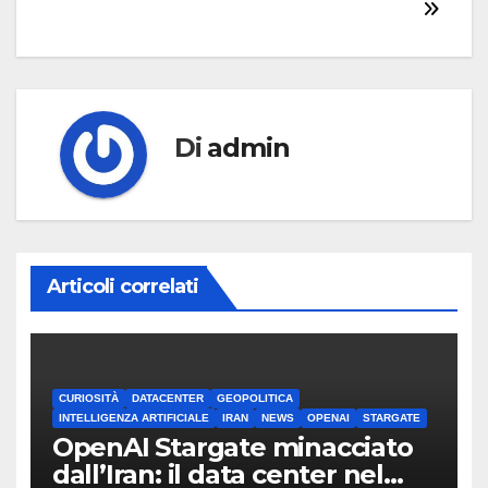
Di
admin
Articoli correlati
CURIOSITÀ
DATACENTER
GEOPOLITICA
INTELLIGENZA ARTIFICIALE
IRAN
NEWS
OPENAI
STARGATE
OpenAI Stargate minacciato
dall’Iran: il data center nel