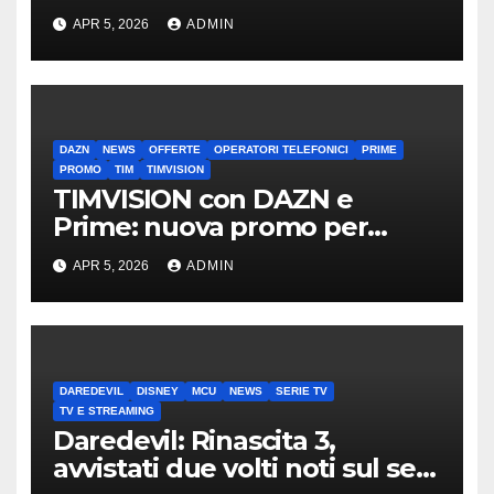
mirino
APR 5, 2026
ADMIN
DAZN
NEWS
OFFERTE
OPERATORI TELEFONICI
PRIME
PROMO
TIM
TIMVISION
TIMVISION con DAZN e
Prime: nuova promo per
clienti TIM
APR 5, 2026
ADMIN
DAREDEVIL
DISNEY
MCU
NEWS
SERIE TV
TV E STREAMING
Daredevil: Rinascita 3,
avvistati due volti noti sul set