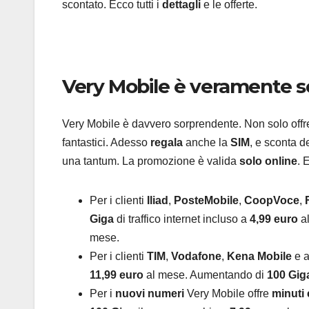
scontato. Ecco tutti i
dettagli
e le offerte.
Very Mobile è veramente 
Very Mobile è davvero sorprendente. Non solo offre m
fantastici. Adesso
regala
anche la
SIM
, e sconta d
una tantum. La promozione è valida
solo online
. 
Per i clienti
Iliad
,
PosteMobile
,
CoopVoce
,
Giga
di traffico internet incluso a
4,99 euro
a
mese.
Per i clienti
TIM
,
Vodafone
,
Kena Mobile
e a
11,99 euro
al mese. Aumentando di
100 Gig
Per i
nuovi numeri
Very Mobile offre
minuti 