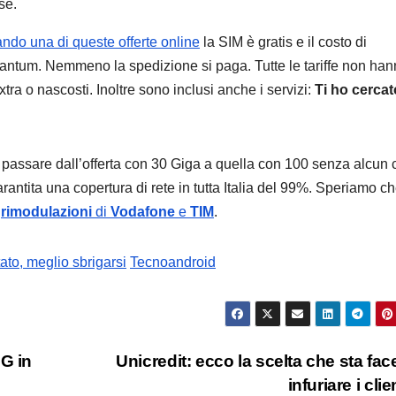
se.
ando una di queste offerte online
la SIM è gratis e il costo di
tantum. Nemmeno la spedizione si paga. Tutte le tariffe non ha
xtra o nascosti. Inoltre sono inclusi anche i servizi:
Ti ho cercat
ò passare dall’offerta con 30 Giga a quella con 100 senza alcun 
arantita una copertura di rete in tutta Italia del 99%. Speriamo c
e
rimodulazioni
di
Vodafone
e
TIM
.
ato, meglio sbrigarsi
Tecnoandroid
5G in
Unicredit: ecco la scelta che sta fa
infuriare i clie