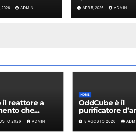
a promo per
noti sul set di N
, 2026
ADMIN
APR 5, 2026
ADMIN
nti TIM
York
HOME
 il reattore a
OddCube è il
mento che
purificatore d’ar
ce le emissioni
che sfida
OSTO 2026
ADMIN
8 AGOSTO 2026
ADM
’industria
lobsolescenza
ica
programmata