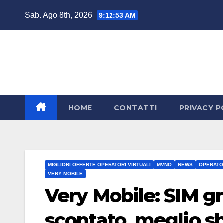
Salta
Sab. Ago 8th, 2026
9:12:54 AM
al
contenuto
HOME
CONTATTI
PRIVACY P
MIGLIORI OFFERTE OPERATORI VIRTUALI
MVNO
NEWS
OPERATOR
VERY MOBILE
Very Mobile: SIM gr
scontato, meglio sb