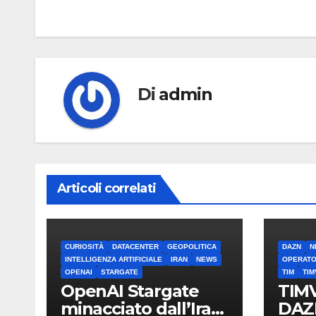
articoli
Di
admin
Articoli correlati
CURIOSITÀ
DATACENTER
GEOPOLITICA
DAZN
N
INTELLIGENZA ARTIFICIALE
IRAN
NEWS
OPERATO
OPENAI
STARGATE
TIM
TIM
OpenAI Stargate
TIMV
minacciato dall’Iran:
DAZN