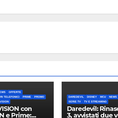
EWS
OFFERTE
RI TELEFONICI
PRIME
PROMO
DAREDEVIL
DISNEY
MCU
NEWS
VISION
SERIE TV
TV E STREAMING
ISION con
Daredevil: Rinas
 e Prime:
3, avvistati due v