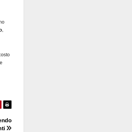
nno
o
,
costo
he
cendo
nti