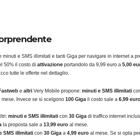
sorprendente
MICROSOFT
TEC
Micros
inuti e SMS illimitati e tanti Giga per navigare in internet a pr
svela 
el 50% il costo di
attivazione
portandolo da 9,99 euro a
5,00 eu
l’AI sta
8 AGOSTO 2
Ecco tutte le offerte nel dettaglio.
riscriv
Fastweb
e
altri
Very Mobile propone:
minuti e SMS illimitati
co
modo 
l mese. Invece se si scelgono
100 Giga
il costo sale a
6,99 eur
creare
ltri:
minuti e SMS illimitati
con
30 Giga
di traffico internet inclu
softwa
a
la proposta sale a
13,99 euro
al mese.
e SMS illimitati
con
30 Giga
a
4,99 euro
al mese. Se si opta per